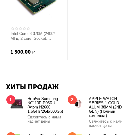
Intel Core i3-370M (2400*
МГц, 2 core, Socket:
BGA1288, PGA988)
1 500.00
Р
ХИТЫ ПРОДАЖ
Нетбук Samsung
APPLE WATCH
1
2
NC110P-P05RU
SERIES 1 GOLD
(Atom N2600
ALUM 38MM (2ND
1,6GHz/2Gb/500Gb)
GEN) (Полный
комплект)
Свяжитесь с нами
насчёт цены
Свяжитесь с нами
насчёт цены