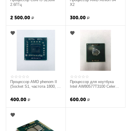
2.6ГГц
X2
2 500.00
300.00
Р
Р
Процессор AMD phenom II
Процессор для ноутбука
(Socket S1, частота 1800, 3
Intel AW80577T3100 Celeron
ядра) (Оригинал)
(Socket M) T3100 1.90ghz
400.00
600.00
Р
Р