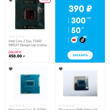
25%
Intel Core 2 Duo T5450
lf80537 Процессор (снятый
оригинал)
600.00
Р
450.00
Р
Процессор Core i5 3230M
Процессор AMD Athlon 64