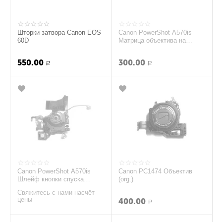
Шторки затвора Canon EOS
Canon PowerShot A570is
60D
Матрица объектива на
шлейфе (original)
550.00
300.00
Р
Р
Canon PowerShot A570is
Canon PC1474 Объектив
Шлейф кнопки спуска
(org.)
затвора (original)
Свяжитесь с нами насчёт
цены
400.00
Р