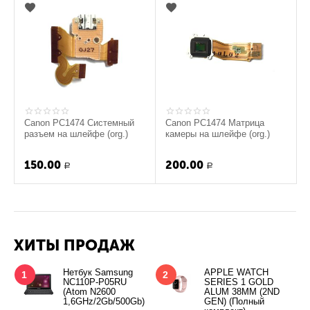
Canon PC1474 Системный
Canon PC1474 Матрица
разъем на шлейфе (org.)
камеры на шлейфе (org.)
150.00
200.00
Р
Р
ХИТЫ ПРОДАЖ
Нетбук Samsung
APPLE WATCH
1
2
NC110P-P05RU
SERIES 1 GOLD
(Atom N2600
ALUM 38MM (2ND
1,6GHz/2Gb/500Gb)
GEN) (Полный