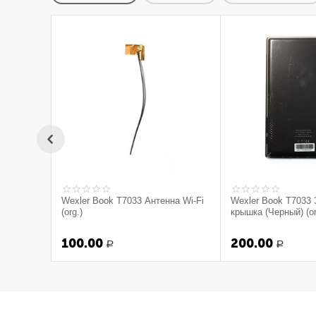
Wexler Book T7033 Антенна Wi-Fi
Wexler Book T7033
(org.)
крышка (Черный) (or
100.00
200.00
Р
Р