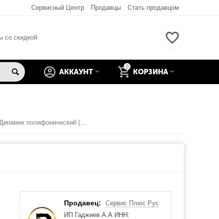
Сервисный Центр
Продавцы
Стать продавцом
ы со скидкой
0
АККАУНТ
КОРЗИНА
Wexler Book T7033 Динамик полифонический (org.)
Продавец:
Сервис Плюс Рус
ИП Гаджиев А.А ИНН: