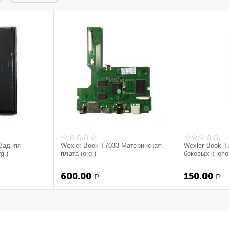
 Задняя
Wexler Book T7033 Материнская
Wexler Book T
g.)
плата (org.)
боковых кнопок
600.00
150.00
Р
Р