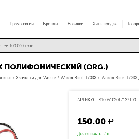
Промо-акции
Бренды
Новинки
Хиты продаж
Товар
К ПОЛИФОНИЧЕСКИЙ (ORG.)
х книг
/
Запчасти для Wexler
/
Wexler Book T7033
/
АРТИКУЛ:
S1005102017132100
150.00
Р
Доступность:
2 шт.