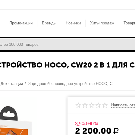
Промо-акции
Бренды
Новинки
Хиты продаж
Товар
РОЙСТВО HOCO, CW20 2 В 1 ДЛЯ 
Док-станции
/
Зарядное беспроводное устройство HOCO, CW20 2 в 1 для смартфонов и Apple Watch, белый
Написать от
3 500.00
Р
2 200.00
Р