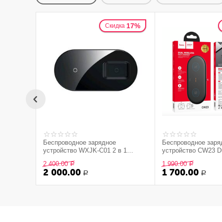
17%
Скидка
Беспроводное зарядное
Беспроводное заря
устройство WXJK-C01 2 в 1
устройство CW23 D
(iPhone & AirPods PRO) кабель
настольная зарядн
2 400.00
1 990.00
Р
Р
Type-C Baseus черное
черная
2 000.00
1 700.00
Р
Р