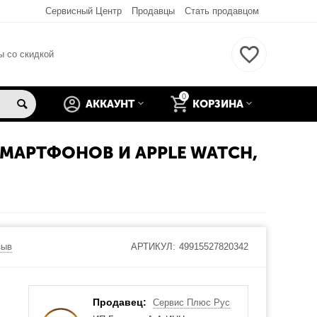
Сервисный Центр
Продавцы
Стать продавцом
ы со скидкой
0
АККАУНТ
КОРЗИНА
СМАРТФОНОВ И APPLE WATCH,
зыв
АРТИКУЛ:
49915527820342
Продавец:
Сервис Плюс Рус