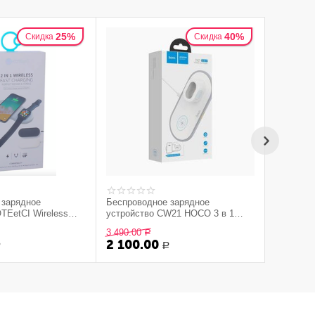
25%
40%
Скидка
Скидка
 зарядное
Беспроводное зарядное
док стан
TEetCI Wireless
устройство CW21 HOCO 3 в 1
(CS5160-BK) Черный
белое
3 490.00
Р
Свяжитес
2 100.00
Р
Р