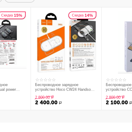
15%
14%
Скидка
Скидка
дное
Беспроводное зарядное
Беспроводное
ual power
устройство Hoco CW24 Handsome
устройство CO
ая станция
3 в 1 настольная зарядная
Fast Charger 
2 800.00
2 800.00
Р
Р
станция - белый
2 400.00
2 100.00
Р