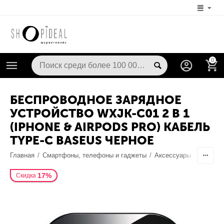
0
БЕСПРОВОДНОЕ ЗАРЯДНОЕ
УСТРОЙСТВО WXJK-C01 2 В 1
(IPHONE & AIRPODS PRO) КАБЕЛЬ
TYPE-C BASEUS ЧЕРНОЕ
Главная
/
Смартфоны, телефоны и гаджеты
/
Аксессуары
/
Док-ста
17%
Скидка