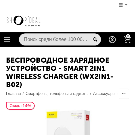
0
БЕСПРОВОДНОЕ ЗАРЯДНОЕ
УСТРОЙСТВО - SMART 2IN1
WIRELESS CHARGER (WX2IN1-
B02)
Главная
/
Смартфоны, телефоны и гаджеты
/
Аксессуары
/
Док-ста
14%
Скидка