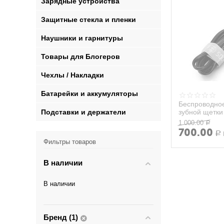
Зарядные устройства
Защитные стекла и пленки
Наушники и гарнитуры
Товары для Блогеров
Чехлы / Накладки
Батарейки и аккумуляторы
Беспроводное
Подставки и держатели
зубной щетки
(оригинал, б.
1 000.00
Р
700.00
Р
Фильтры товаров
В наличии
В наличии
Бренд (1)