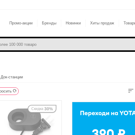
Промо-акции
Бренды
Новинки
Хиты продаж
Товар
Док-станции
росить
30%
Скидка