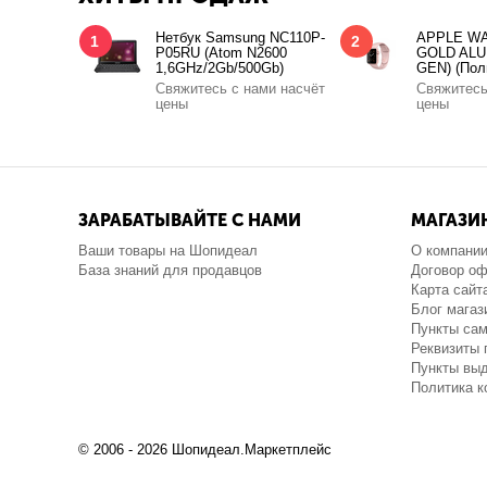
Нетбук Samsung NC110P-
APPLE WA
1
2
P05RU (Atom N2600
GOLD ALU
1,6GHz/2Gb/500Gb)
GEN) (Пол
Свяжитесь с нами насчёт
Свяжитесь
цены
цены
ЗАРАБАТЫВАЙТЕ С НАМИ
МАГАЗИ
Ваши товары на Шопидеал
О компани
База знаний для продавцов
Договор о
Карта сайт
Блог магаз
Пункты са
Реквизиты 
Пункты выд
Политика 
© 2006 - 2026 Шопидеал.Маркетплейс