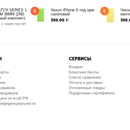
TCH SERIES 1
Чехол iPhone X под ориг.
Чехол
3
4
M 38MM (2ND
салатовый
желт
ный комплект)
350.00
350.
Р
 с нами насчёт
Н
СЕРВИСЫ
и
Возврат
ферты
Бонусные баллы
а
Список сравнения
ина
Оплата и доставка
мовывоза
Отложенные товары
продавцов
Подарочные сертификаты
ачи по всей РФ
конфиденциальности