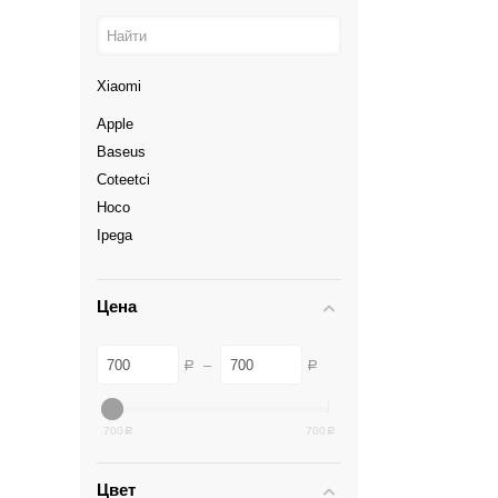
Xiaomi
Apple
Baseus
Coteetci
Hoco
Ipega
Samsung
Цена
–
Р
Р
700
700
Р
Р
Цвет