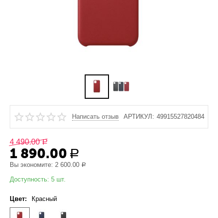
Написать отзыв
АРТИКУЛ:
49915527820484
4 490.00
Р
1 890.00
Р
Вы экономите:
2 600.00
Р
Доступность:
5 шт.
Цвет:
Красный