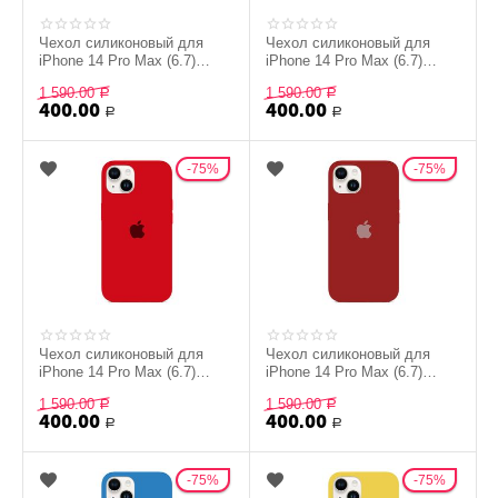
Чехол силиконовый для
Чехол силиконовый для
iPhone 14 Pro Max (6.7)
iPhone 14 Pro Max (6.7)
Silicon Сase - №33
Silicon Сase - №4 (Белый)
1 590.00
1 590.00
(Бежевый)
Р
Р
400.00
400.00
Р
Р
75%
75%
Чехол силиконовый для
Чехол силиконовый для
iPhone 14 Pro Max (6.7)
iPhone 14 Pro Max (6.7)
Silicon Сase - №21 Красный)
Silicon Сase - №22
1 590.00
1 590.00
Р
(Бордовый)
Р
400.00
400.00
Р
Р
75%
75%