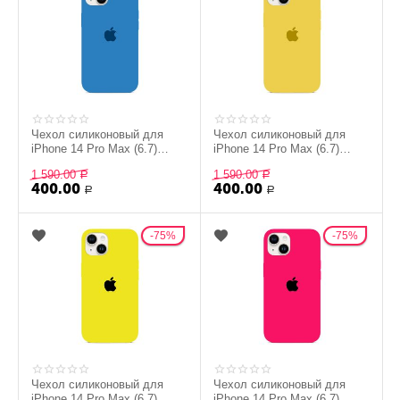
Чехол силиконовый для
Чехол силиконовый для
iPhone 14 Pro Max (6.7)
iPhone 14 Pro Max (6.7)
Silicon Сase - №28 (Голубой)
Silicon Сase - №17
1 590.00
1 590.00
Р
(Горчичный)
Р
400.00
400.00
Р
Р
75%
75%
Чехол силиконовый для
Чехол силиконовый для
iPhone 14 Pro Max (6.7)
iPhone 14 Pro Max (6.7)