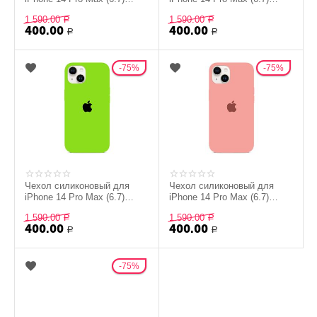
Silicon Сase - №18 (Желтый)
Silicon Сase - №20
1 590.00
1 590.00
Р
(Розовый)
Р
400.00
400.00
Р
Р
75%
75%
Чехол силиконовый для
Чехол силиконовый для
iPhone 14 Pro Max (6.7)
iPhone 14 Pro Max (6.7)
Silicon Сase - №15
Silicon Сase - №19 (Светло-
1 590.00
1 590.00
(Салатовый)
Р
розовый)
Р
400.00
400.00
Р
Р
75%