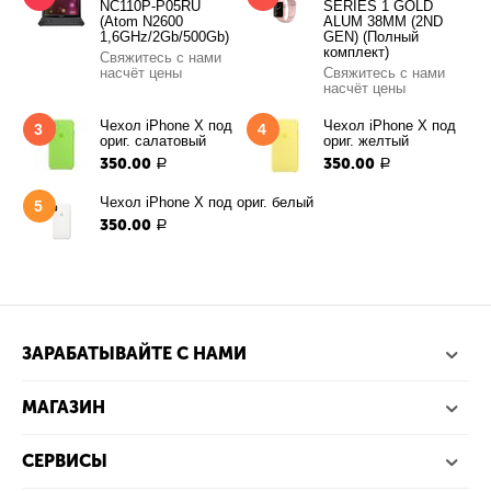
NC110P-P05RU
SERIES 1 GOLD
(Atom N2600
ALUM 38MM (2ND
1,6GHz/2Gb/500Gb)
GEN) (Полный
комплект)
Свяжитесь с нами
насчёт цены
Свяжитесь с нами
насчёт цены
Чехол iPhone X под
Чехол iPhone X под
3
4
ориг. салатовый
ориг. желтый
350.00
350.00
Р
Р
Чехол iPhone X под ориг. белый
5
350.00
Р
ЗАРАБАТЫВАЙТЕ С НАМИ
МАГАЗИН
СЕРВИСЫ