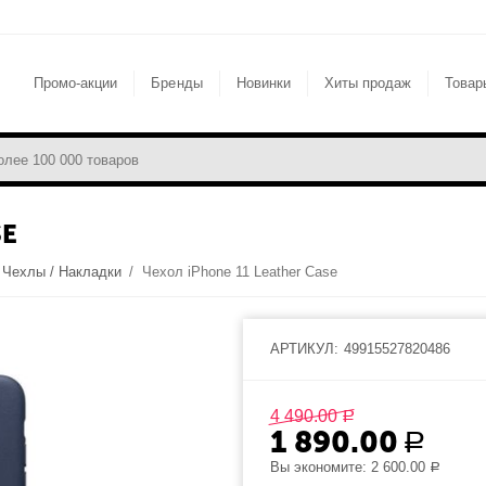
Промо-акции
Бренды
Новинки
Хиты продаж
Товар
SE
Чехлы / Накладки
/
Чехол iPhone 11 Leather Case
АРТИКУЛ:
49915527820486
4 490.00
Р
1 890.00
Р
Вы экономите:
2 600.00
Р