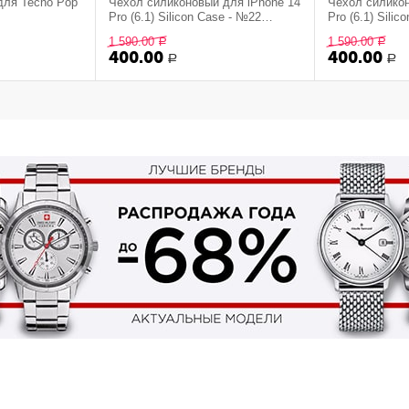
для Tecno Pop
Чехол силиконовый для iPhone 14
Чехол силикон
Pro (6.1) Silicon Сase - №22
Pro (6.1) Sili
(Светло-Желтый)
(Фисташковый
1 590.00
1 590.00
Р
Р
400.00
400.00
Р
Р