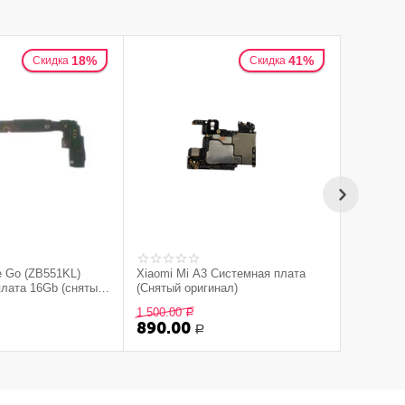
18%
41%
Скидка
Скидка
B551KL)
Xiaomi Mi A3 Системная плата
лата 16Gb (снятый
(Снятый оригинал)
1 500.00
Р
890.00
Р
Р