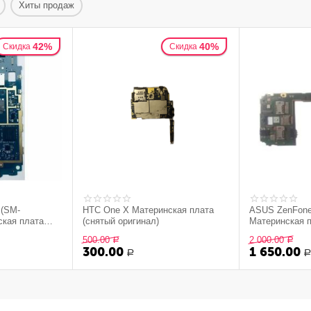
Хиты продаж
42%
40%
Скидка
Скидка
 (SM-
HTC One X Материнская плата
ASUS ZenFone Go (‏Z
ская плата
(cнятый оригинал)
Материнская п
оригинал)
500.00
2 000.00
Р
Р
300.00
1 650.00
Р