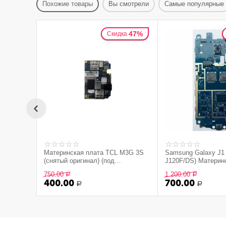
Похожие товары
Вы смотрели
Самые популярные
47%
Скидка
Материнская плата TCL M3G 3S
Samsung Galaxy J1
(снятый оригинал) (под
J120F/DS) Материн
восстановление)
(снятый оригинал)
750.00
1 200.00
Р
Р
400.00
700.00
Р
Р