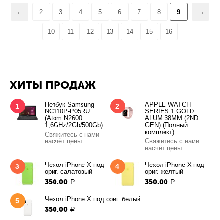
Разъем системный Micro
USB для Meizu M5 Note
M621H
Свяжитесь с нами насчёт
цены
75%
Разъем системный Micro
Нижняя плата Samsung
USB для Huawei Y5 (CUN-
A505F (A50) разъем
U29)
зарядки/гарнитуры/
Свяжитесь с нами насчёт
2 000.00
микрофон
Р
цены
500.00
Р