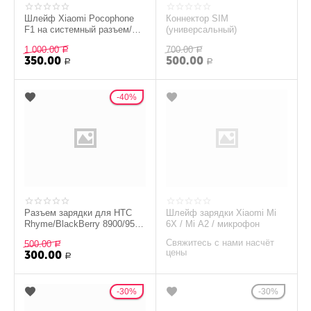
Шлейф Xiaomi Pocophone
Коннектор SIM
F1 на системный разъем/
(универсальный)
микрофон
1 000.00
700.00
Р
Р
350.00
500.00
Р
Р
40%
Разъем зарядки для HTC
Шлейф зарядки Xiaomi Mi
Rhyme/BlackBerry 8900/9500
6X / Mi A2 / микрофон
Curve /MTC 995 (micro usb)
Свяжитесь с нами насчёт
500.00
Р
цены
300.00
Р
30%
30%