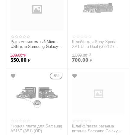
Разъем системный Micro
Шлейф для Sony Xperia
USB для Samsung Galaxy
XA1 Ultra Dual (G3212 /
Grand (GT-I9082)(ORIG) /
G3221) + разъем зарядки +
500.00
1 000.00
MC-168
Р
микрофон
Р
350.00
700.00
Р
Р
5%
Нижняя плата для Samsung
Шлейф/плата разъема
A515F (A51) (OR)
питания Samsung Galaxy