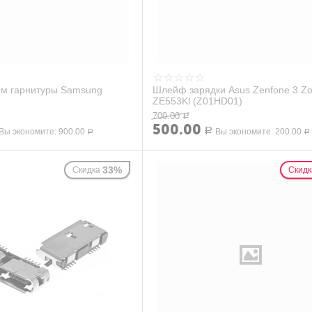
м гарнитуры Samsung
Шлейф зарядки Asus Zenfone 3 Z
ZE553Kl (Z01HD01)
J415F/J600F/J610F/J810F
700.00
Р
500.00
Вы экономите:
900.00
Р
Вы экономите:
200.00
Р
Р
33%
Скидка
Скидк