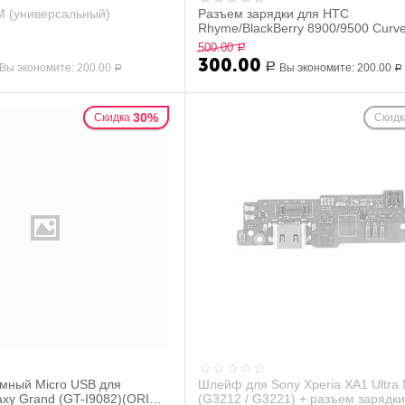
M (универсальный)
Разъем зарядки для HTC
Rhyme/BlackBerry 8900/9500 Curv
995 (micro usb)
500.00
Р
300.00
Вы экономите:
200.00
Р
Вы экономите:
200.00
Р
Р
30%
Скидка
Скидк
мный Micro USB для
Шлейф для Sony Xperia XA1 Ultra 
xy Grand (GT-I9082)(ORIG) /
(G3212 / G3221) + разъем зарядки