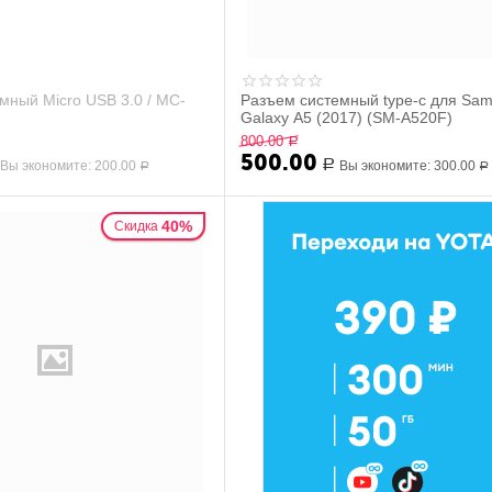
мный Micro USB 3.0 / MC-
Разъем системный type-c для Sa
Galaxy A5 (2017) (SM-A520F)
800.00
Р
500.00
Вы экономите:
200.00
Р
Вы экономите:
300.00
Р
Р
40%
Скидка