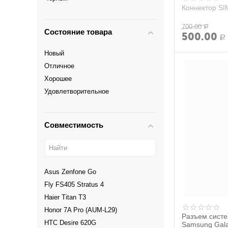
OnePlus
Коннектор SI
Orro
Philips
700.00
Р
Состояние товара
500.00
Prestigio
Р
Ritmix
Новый
Samsung
Отличное
Sony
Хорошее
Tecno
Удовлетворительное
Ulefone
Xiaomi
Совместимость
ZTE
МТС
Alcatel
Asus Zenfone Go
Fly FS405 Stratus 4
Haier Titan T3
Honor 7A Pro (AUM-L29)
Разъем систе
HTC Desire 620G
Samsung Gala