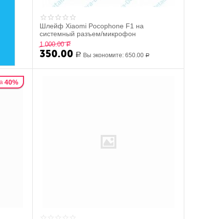
Шлейф Xiaomi Pocophone F1 на
системный разъем/микрофон
1 000.00
Р
350.00
Р
Вы экономите:
650.00
Р
40%
а