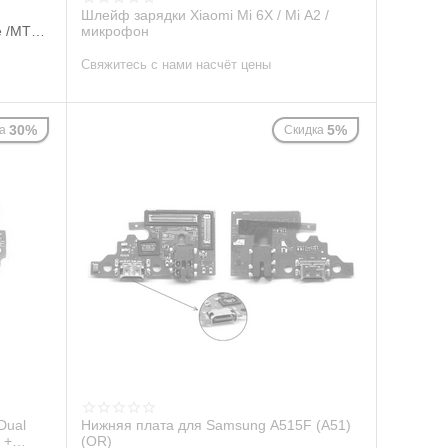
Шлейф зарядки Xiaomi Mi 6X / Mi A2 /
e /MTC
микрофон
Свяжитесь с нами насчёт цены
30%
5%
а
Скидка
Dual
Нижняя плата для Samsung A515F (A51)
 +
(OR)