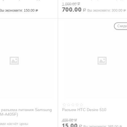
микрофон
1 000.00
Р
700.00
Вы экономите:
150.00
Р
Вы экономите:
300.00
Р
Р
Скидк
 разъема питания Samsung
Разъем HTC Desire 510
SM-A405F)
400.00
Р
ами насчёт цены
15.00
Р
Вы экономите:
385.00
Р