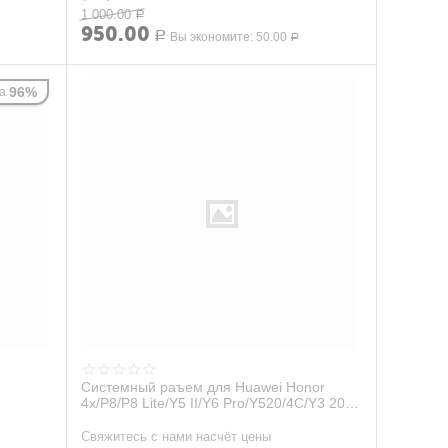
1 000.00
Р
950.00
Р
Вы экономите:
50.00
Р
96%
а
Системный раъем для Huawei Honor
4x/P8/P8 Lite/Y5 II/Y6 Pro/Y520/4C/Y3 2017
(microUSB)
Свяжитесь с нами насчёт цены