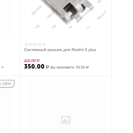
w
Системный разъем для Redmi 5 plus
400.00
Р
350.00
0
Р
Вы экономите:
50.00
Р
Р
29%
а