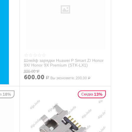
Шлейф зарядки Huawei P Smart Z/ Honor
9X/ Honor 9X Premium (STK-LX1)
800.00
Р
600.00
Р
Вы экономите:
200.00
Р
18%
13%
а
Скидка