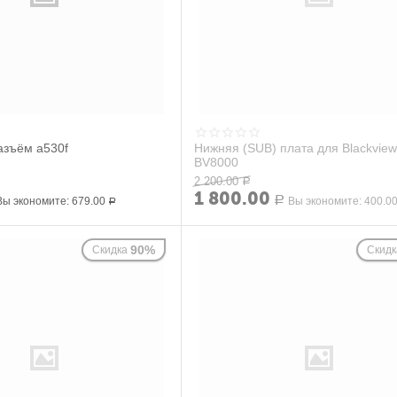
азъём a530f
Нижняя (SUB) плата для Blackvie
BV8000
2 200.00
Р
1 800.00
Вы экономите:
679.00
Р
Вы экономите:
400.0
Р
90%
Скидка
Скидк