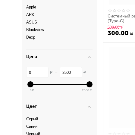
Apple
ARK
Системный ра
(Type-C)
ASUS
500.00
Р
Blackview
300.00
Р
Dexp
Digma
DNS
Цена
Fly
Haier
–
Р
Р
HTC
Huawei
Lenovo
0
2500
Р
Р
LG
Meizu
Цвет
Micromax
Серый
Motorola
Синий
Nokia
Черный