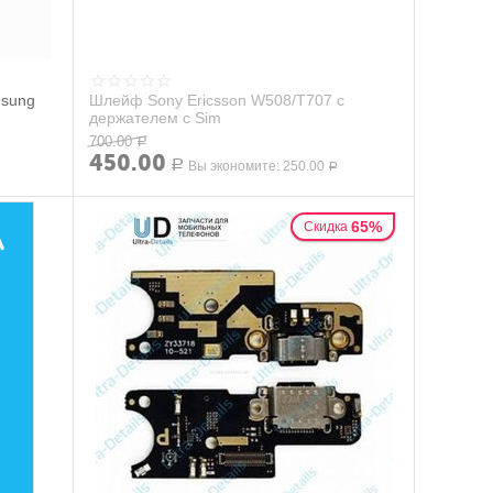
msung
Шлейф Sony Ericsson W508/T707 с
держателем с Sim
700.00
Р
450.00
Р
Вы экономите:
250.00
Р
65%
Скидка