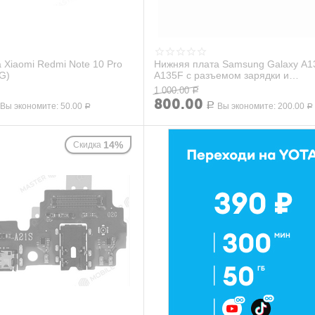
 Xiaomi Redmi Note 10 Pro
Нижняя плата Samsung Galaxy A1
G)
A135F с разъемом зарядки и
микрофоном
1 000.00
Р
800.00
Вы экономите:
50.00
Р
Вы экономите:
200.00
Р
Р
14%
Скидка