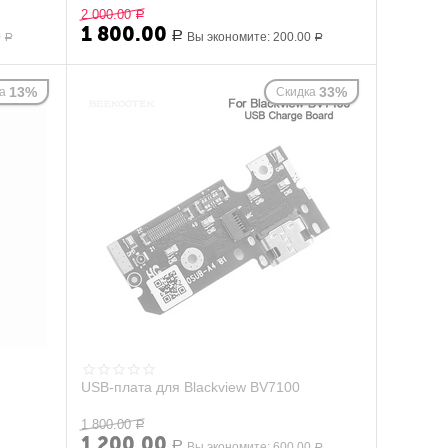
2 000.00
Р
1 800.00
0
Р
Вы экономите:
200.00
Р
Р
13%
33%
а
Скидка
USB-плата для Blackview BV7100
1 800.00
Р
1 200.00
Р
Вы экономите:
600.00
Р