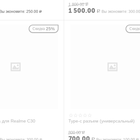
11/12S/Poco M4 Pro 4G
1 800.00
Р
1 500.00
Вы экономите:
250.00
Р
Вы экономите:
300.0
Р
25%
Скидка
Скидк
 для Realme C30
Type-c разъем (универсальный)
800.00
Р
700.00
Вы экономите:
300.00
Р
Вы экономите:
100.00
Р
Р