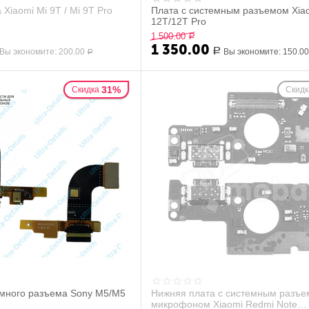
Xiaomi Mi 9T / Mi 9T Pro
Плата с системным разъемом Xia
12T/12T Pro
1 500.00
Р
1 350.00
Вы экономите:
200.00
Р
Вы экономите:
150.0
Р
31%
Скидка
Скидк
много разъема Sony M5/M5
Нижняя плата с системным разъе
микрофоном Xiaomi Redmi Note