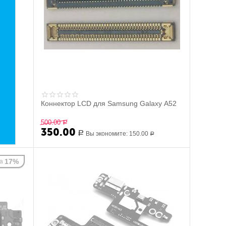
Коннектор LCD для Samsung Galaxy A52
500.00
Р
350.00
Р
Вы экономите:
150.00
Р
17%
а