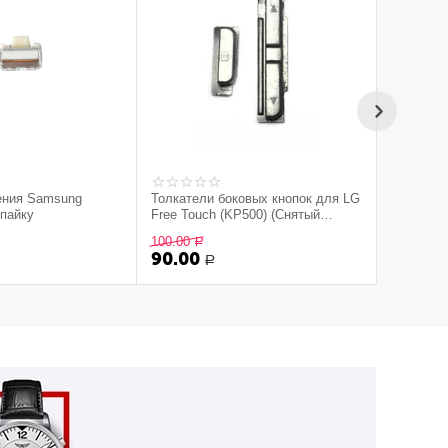
ения Samsung
Толкатели боковых кнопок для LG
 пайку
Free Touch (KP500) (Снятый
оригинал) - серый
100.00
Р
90.00
Р