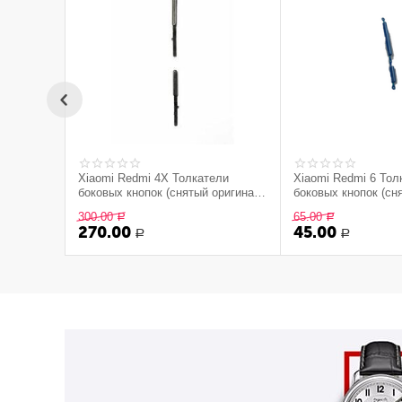
Xiaomi Redmi 4X Толкатели
Xiaomi Redmi 6 Тол
боковых кнопок (снятый оригинал)
боковых кнопок (сн
- черный
300.00
65.00
Р
Р
270.00
45.00
Р
Р