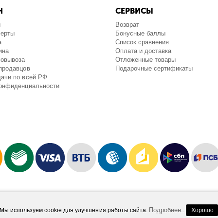
Н
СЕРВИСЫ
и
Возврат
ферты
Бонусные баллы
а
Список сравнения
ина
Оплата и доставка
мовывоза
Отложенные товары
продавцов
Подарочные сертификаты
ачи по всей РФ
конфиденциальности
Работает на платформе
Шопидеал.Маркетплейс
Design and Development
Afsun
Подробнее..
Мы используем cookie для улучшения работы сайта.
Хорошо