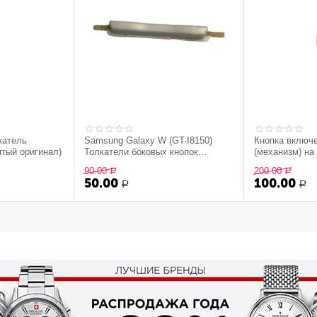
катель
Samsung Galaxy W (GT-I8150)
Кнопка включ
ятый оригинал)
Толкатели боковых кнопок
(механизм) на
(снятый оригинал) - Белый
90.00
200.00
Р
Р
50.00
100.00
Р
Р