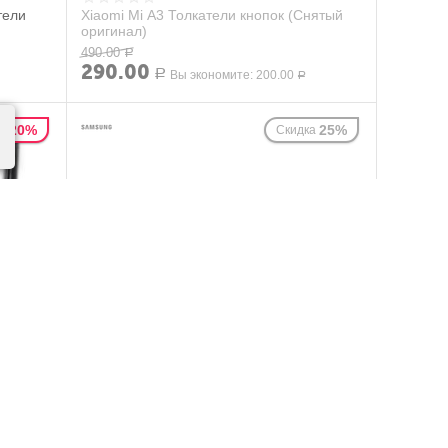
тели
Xiaomi Mi A3 Толкатели кнопок (Снятый
оригинал)
490.00
Р
290.00
Р
Вы экономите:
200.00
Р
20%
25%
а
Скидка
гинал)
Samsung Galaxy J6 (SM-J600F) Толкатели
боковых кнопок (оригинал,снятый)