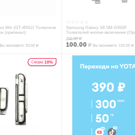
xi Win (GT-i8552) Толкатели
Samsung Galaxy S8 SM-G950F
ок (оригинал)
Толкателей кнопки включения (Ор
250.00
Р
100.00
Вы экономите:
50.00
Р
Вы экономите:
150.00
Р
Р
10%
Скидка