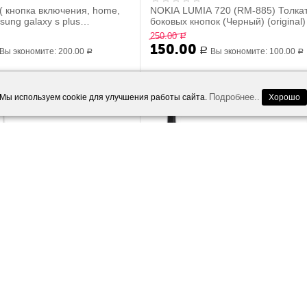
( кнопка включения, home,
NOKIA LUMIA 720 (RM-885) Толка
ung galaxy s plus
боковых кнопок (Черный) (original)
ня...
250.00
Р
150.00
Вы экономите:
200.00
Р
Вы экономите:
100.00
Р
Р
40%
Скидка
Скидк
Подробнее..
Мы используем cookie для улучшения работы сайта.
Хорошо
ковых кнопок для Xiaomi Mi
Клавиатура Nokia E66 (снятый ори
инал, снятый)