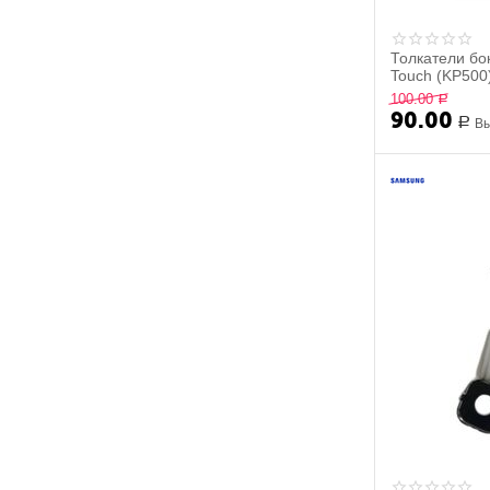
Samsung Galaxy Grand Neo Duos
(GT-I9060)
Samsung Galaxy J1 (SM-J120F/DS)
Толкатели бо
Touch (KP500
Samsung Galaxy J1 mini (SM-
J105H)
100.00
Р
90.00
Samsung Galaxy J3 (SM-J320F)
Р
Вы
Samsung Galaxy J5 2017 (SM-J530)
Samsung Galaxy J6 (SM-J600F)
Samsung Galaxy Mini (GT-S5570)
Samsung Galaxy Note (GT-N7000)
Samsung Galaxy Note 3 Dual Core
(SM-N900)
Samsung Galaxy Note 3 SM-N9006
Samsung Galaxy Note 4
Samsung Galaxy Pocket (GT-
S5300)
Samsung Galaxy Pocket Neo
Samsung Galaxy S3
Samsung Galaxy S3 mini (GT-i8190)