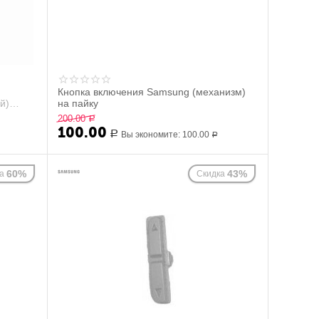
Кнопка включения Samsung (механизм)
й)
на пайку
200.00
Р
100.00
Р
Вы экономите:
100.00
Р
60%
43%
а
Скидка