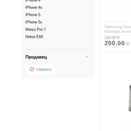
iPhone 4
iPhone 4s
iPhone 5
iPhone 5c
Samsung Gala
Meizu Pro 7
боковых кноп
Nokia E66
250.00
Р
200.00
Nokia Lumia 920
Р
OnePlus 3T
Продавец
Samsung Galaxy A3 (SM-A300F)
Samsung Galaxy A5 (SM-A500F)
Сбросить
Samsung Galaxy A5 2016
Samsung Galaxy Ace
Samsung Galaxy Ace (GT-S5830)
Samsung Galaxy Ace 2
Samsung Galaxy Alpha (SM-G850)
Samsung Galaxy Fit (GT-S5670)
Samsung Galaxy Gio
Samsung Galaxy Grand (GT-I9118)