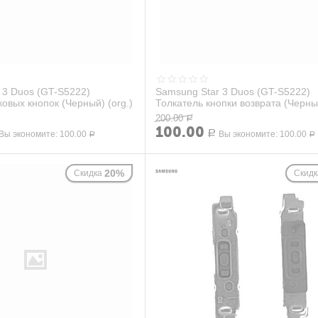
 3 Duos (GT-S5222)
Samsung Star 3 Duos (GT-S5222)
овых кнопок (Черный) (org.)
Толкатель кнопки возврата (Черны
(org.)
200.00
Р
100.00
Вы экономите:
100.00
Р
Вы экономите:
100.00
Р
Р
20%
Скидка
Скидк