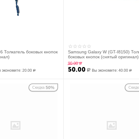
 6 Толкатель боковых кнопок
Samsung Galaxy W (GT-I8150) Тол
инал)
боковых кнопок (снятый оригинал)
Белый
90.00
Р
50.00
 экономите:
20.00
Р
Вы экономите:
40.00
Р
Р
50%
Скидка
Скидк