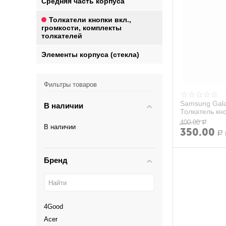
Средняя часть корпуса
Толкатели кнопки вкл.,
громкости, комплекты
толкателей
Элементы корпуса (стекла)
Фильтры товаров
Samsung Gala
В наличии
Толкатель кн
боковыми кноп
400.00
Р
В наличии
350.00
Р
Бренд
4Good
Acer