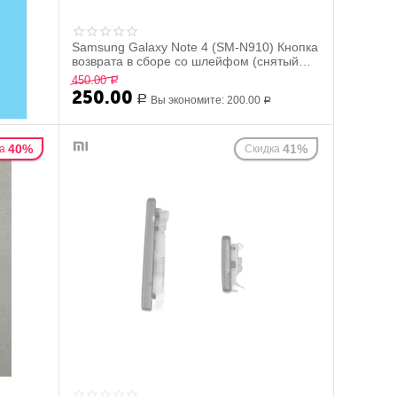
Samsung Galaxy Note 4 (SM-N910) Кнопка
возврата в сборе со шлейфом (снятый
оригинал) ...
450.00
Р
250.00
Р
Вы экономите:
200.00
Р
40%
41%
а
Скидка