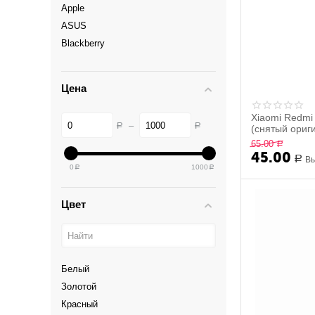
Apple
ASUS
Blackberry
Blackview
BQ Mobile
Цена
Digma
DNS
Xiaomi Redmi
–
Р
Р
(снятый ориг
Explay
65.00
Р
Fly
45.00
Р
Вы
Haier
0
1000
Р
Р
HTC
Huawei
Цвет
Lenovo
LG
Meizu
Белый
Microsoft
Золотой
Nokia
Красный
OnePlus