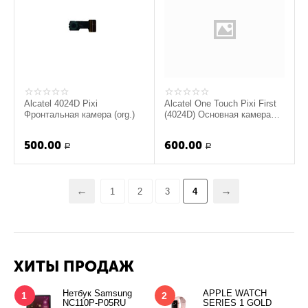
Alcatel 4024D Pixi
Alcatel One Touch Pixi First
Фронтальная камера (org.)
(4024D) Основная камера
(org.)
500.00
600.00
Р
Р
1
2
3
4
ХИТЫ ПРОДАЖ
Нетбук Samsung
APPLE WATCH
1
2
NC110P-P05RU
SERIES 1 GOLD