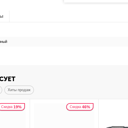
ты
нный
СУЕТ
Хиты продаж
19%
46%
Скидка
Скидка