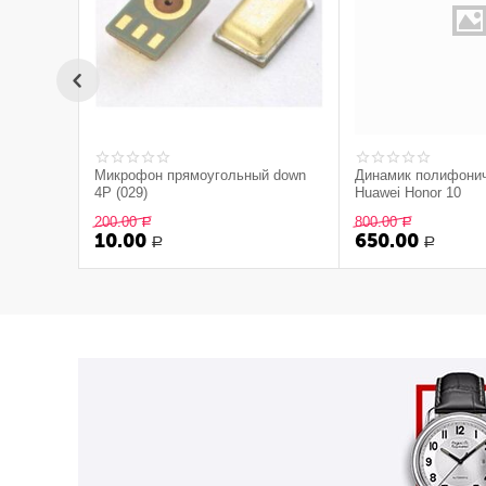
Микрофон прямоугольный down
Динамик полифони
4P (029)
Huawei Honor 10
200.00
800.00
Р
Р
10.00
650.00
Р
Р