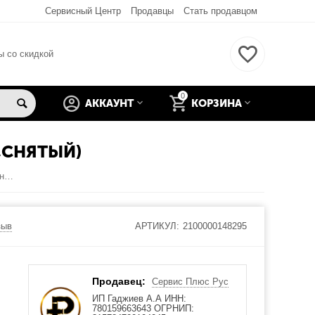
Сервисный Центр
Продавцы
Стать продавцом
ы со скидкой
0
АККАУНТ
КОРЗИНА
,СНЯТЫЙ)
alcatel 1588 разговорный (слуховой) микрофон (оригинал,снятый)
зыв
АРТИКУЛ:
2100000148295
Продавец:
Сервис Плюс Рус
ИП Гаджиев А.А ИНН:
780159663643 ОГРНИП: