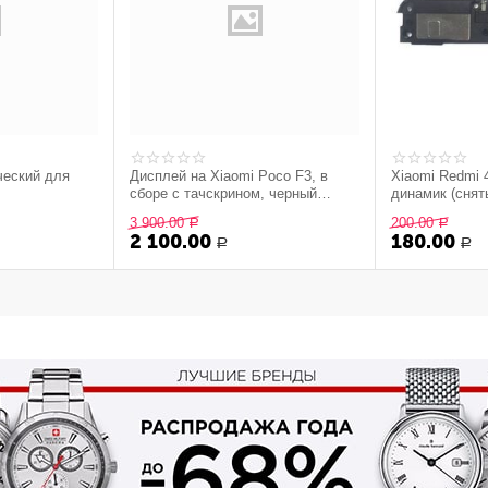
ческий для
Дисплей на Xiaomi Poco F3, в
Xiaomi Redmi
сборе с тачскрином, черный
динамик (снят
(Incell)
3 900.00
200.00
Р
Р
2 100.00
180.00
Р
Р