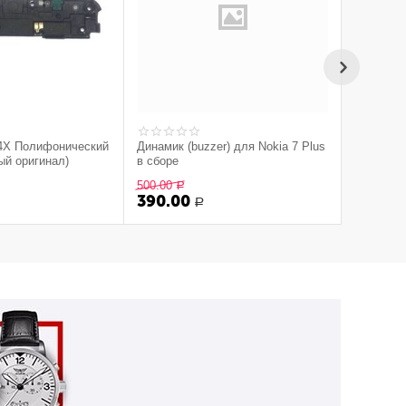
 4X Полифонический
Динамик (buzzer) для Nokia 7 Plus
Samsung 
ый оригинал)
в сборе
Элемент 
полифон
500.00
250.00
Р
Р
(Черный) 
390.00
200.0
Р