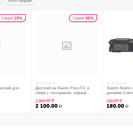
Хиты продаж
19%
46%
Скидка
Скидка
ческий для
Дисплей на Xiaomi Poco F3, в
Xiaomi Redmi
сборе с тачскрином, черный
динамик (снят
(Incell)
3 900.00
200.00
Р
Р
2 100.00
180.00
Р
Р