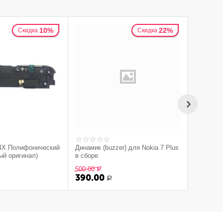
10%
22%
Скидка
Скидка
 4X Полифонический
Динамик (buzzer) для Nokia 7 Plus
SAMSUNG
ый оригинал)
в сборе
микрофо
гарнитур
500.00
1 200.00
Р
390.00
1 000.
Р