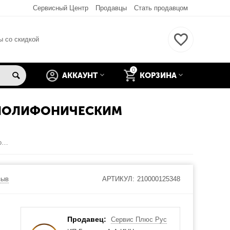
Сервисный Центр
Продавцы
Стать продавцом
ы со скидкой
0
АККАУНТ
КОРЗИНА
 С ПОЛИФОНИЧЕСКИМ
Samsung Galaxy Ace 3 (GT-S7270) Элемент корпуса в сборе с полифоническим динамиком (Черный) (org.)
зыв
АРТИКУЛ:
210000125348
Продавец:
Сервис Плюс Рус