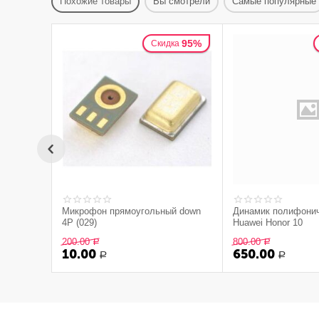
Похожие товары
Вы смотрели
Самые популярные
95%
Скидка
Микрофон прямоугольный down
Динамик полифони
4P (029)
Huawei Honor 10
200.00
800.00
Р
Р
10.00
650.00
Р
Р