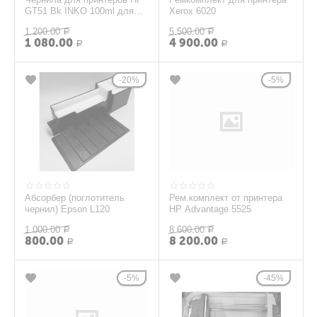
GT51 Bk INKO 100ml для
Xerox 6020
HP DeskJet 5810, 5820,Ink
1 200.00
5 500.00
Tank 115, 1...
Р
Р
1 080.00
4 900.00
Р
Р
20%
5%
Абсорбер (поглотитель
Рем.комплект от принтера
чернил) Epson L120
HP Advantage 5525
1 000.00
8 600.00
Р
Р
800.00
8 200.00
Р
Р
5%
45%