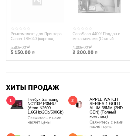
Ремкомплект для Принтера
CanoScan 4400f Поддон с
Canon TS5040 (каретка,
механизмами (Снятый
механизм подачи бумаги,
оригинал)
5 400.00
4 000.00
сканер)
Р
Р
5 150.00
2 200.00
Р
Р
ХИТЫ ПРОДАЖ
Нетбук Samsung
APPLE WATCH
1
2
NC110P-P05RU
SERIES 1 GOLD
(Atom N2600
ALUM 38MM (2ND
1,6GHz/2Gb/500Gb)
GEN) (Полный
комплект)
Свяжитесь с нами
насчёт цены
Свяжитесь с нами
насчёт цены