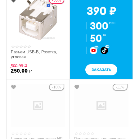
50%
Разъем USB-B, Розетка,
угловая
500.00
Р
250.00
Р
10%
11%
Чернила для принтеров HP
Ремкомплект для принтера