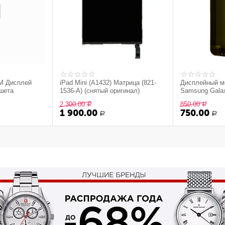
M Дисплей
iPad Mini (A1432) Матрица (821-
Дисплейный м
ншета
1536-A) (снятый оригинал)
Samsung Galax
черный (Сняты
2 300.00
850.00
Р
Р
1 900.00
750.00
Р
Р