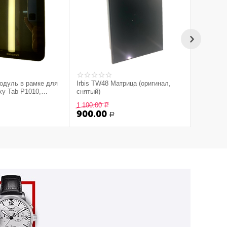
одуль в рамке для
Irbis TW48 Матрица (оригинал,
y Tab P1010,
снятый)
й оригинал)
1 100.00
Р
900.00
Р