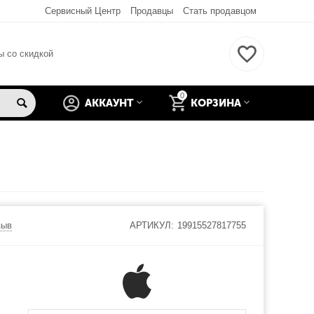
Сервисный Центр
Продавцы
Стать продавцом
ы со скидкой
0
АККАУНТ
КОРЗИНА
зыв
АРТИКУЛ:
19915527817755