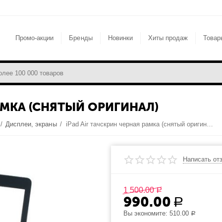
Промо-акции
Бренды
Новинки
Хиты продаж
Товар
РАМКА (СНЯТЫЙ ОРИГИНАЛ)
/
Дисплеи, экраны
/
iPad Air тачскрин черная рамка (снятый оригинал)
Написать от
1 500.00
Р
990.00
Р
Вы экономите:
510.00
Р