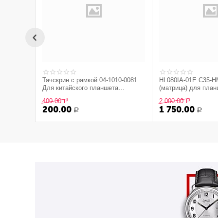
Тачскрин с рамкой 04-1010-0081
HL080IA-01E C35-H
Для китайского планшета
(матрица) для пла
(Черный)
400.00
2 000.00
Р
Р
200.00
1 750.00
Р
Р