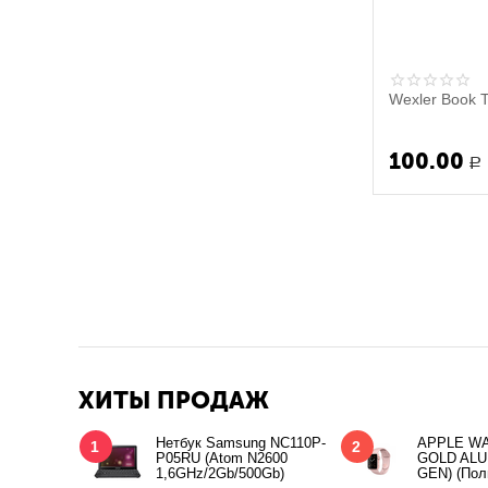
Wexler Book T
100.00
Р
ХИТЫ ПРОДАЖ
Нетбук Samsung NC110P-
APPLE WA
1
2
P05RU (Atom N2600
GOLD ALU
1,6GHz/2Gb/500Gb)
GEN) (Пол