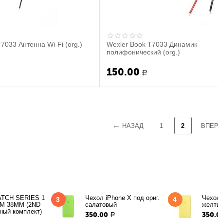
7033 Антенна Wi-Fi (org.)
Wexler Book T7033 Динамик
полифонический (org.)
150.00
Р
НАЗАД
1
2
ВПЕ
TCH SERIES 1
Чехол iPhone X под ориг.
Чехол
3
4
M 38MM (2ND
салатовый
желт
ный комплект)
350.00
350.
Р