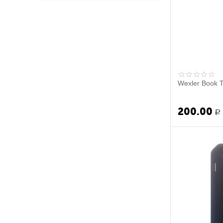
Wexler Book 
200.00
Р