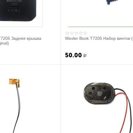
T7205 Задняя крышка
Wexler Book T7205 Набор винтов (o
inal)
50.00
Р