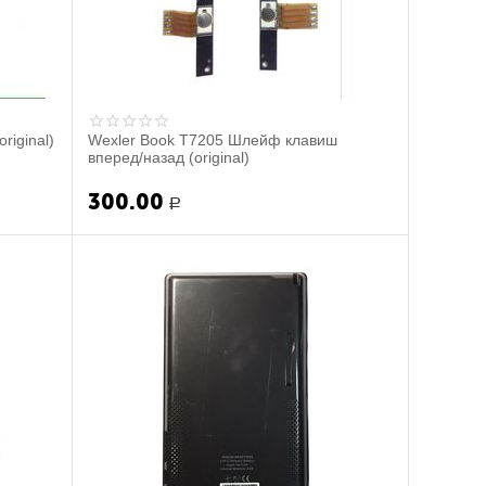
riginal)
Wexler Book T7205 Шлейф клавиш
вперед/назад (original)
300.00
Р