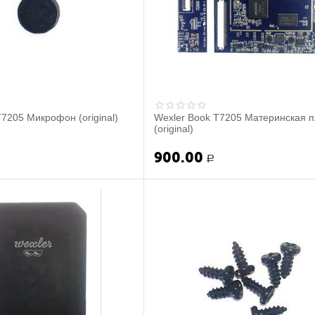
T7205 Микрофон (original)
Wexler Book T7205 Материнская п
(original)
900.00
Р