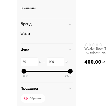
В наличии
Бренд
Wexler
Wexler Book 
Цена
полифонически
400.00
–
Р
Р
Р
50
900
Р
Р
Продавец
Сбросить