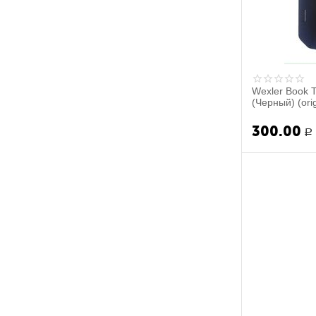
Wexler Book 
(Черный) (orig
300.00
Р