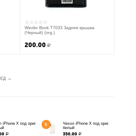
Wexler Book T7033 Задняя крышка
(Черный) (org.)
200.00
Р
РЕД
 iPhone X под ориг.
Чехол iPhone X под ориг.
5
ый
белый
00
350.00
Р
Р