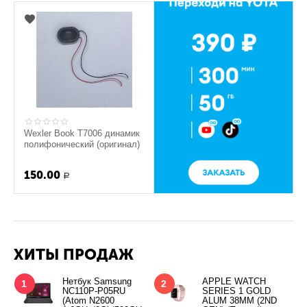
Wexler Book T7006 динамик
полифонический (оригинал)
150.00
Р
ХИТЫ ПРОДАЖ
Нетбук Samsung
APPLE WATCH
1
2
NC110P-P05RU
SERIES 1 GOLD
(Atom N2600
ALUM 38MM (2ND