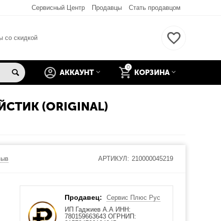
Сервисный Центр
Продавцы
Стать продавцом
ы со скидкой
0
АККАУНТ
КОРЗИНА
СТИК (ORIGINAL)
зыв
АРТИКУЛ:
210000045219
Продавец:
Сервис Плюс Рус
ИП Гаджиев А.А ИНН:
780159663643 ОГРНИП: