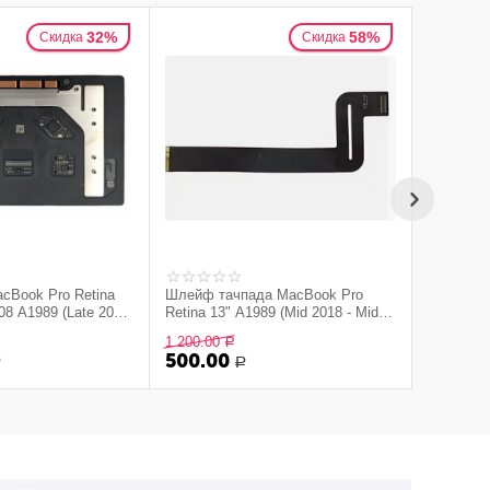
32%
58%
Скидка
Скидка
cBook Pro Retina
Шлейф тачпада MacBook Pro
Датчик п
08 A1989 (Late 2016
Retina 13" A1989 (Mid 2018 - Mid
матрицы
ver (б/у)
2019), (б/у)
1 200.00
5 900.00
Р
500.00
4 500.
Р
Р