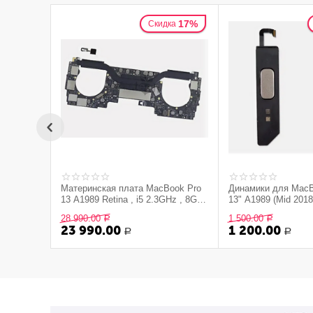
17%
Скидка
Материнская плата MacBook Pro
Динамики для MacB
13 A1989 Retina , i5 2.3GHz , 8Gb ,
13" A1989 (Mid 2018
SSD 256Gb , 820-00850-07 , Mid
(левый и правый), (
28 990.00
1 500.00
Р
Р
2018 (снятая с устройства, FMI -
устройства, б/у)
23 990.00
1 200.00
Off) + Touch id
Р
Р