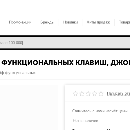
Промо-акции
Бренды
Новинки
Хиты продаж
Товар
Ф ФУНКЦИОНАЛЬНЫХ КЛАВИШ, ДЖОЙ
Nikon Coolpix S9400 Шлейф функциональных клавиш, джойстик (original)
Написать от
Свяжитесь с нами насчёт цены
Нет в наличии