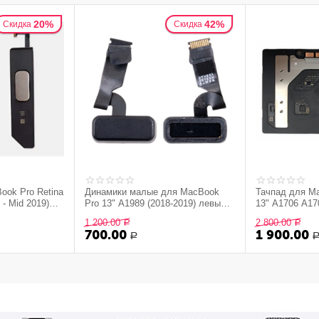
20%
42%
Скидка
Скидка
ook Pro Retina
Динамики малые для MacBook
Тачпад для Ma
 - Mid 2019)
Pro 13" A1989 (2018-2019) левый и
13" A1706 A17
снятые с
правый (снятые с устройства, б/у)
- Late 2019) Sil
1 200.00
2 800.00
Р
Р
700.00
1 900.00
Р