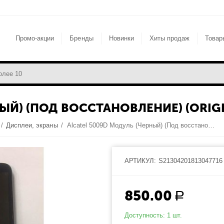
Промо-акции
Бренды
Новинки
Хиты продаж
Товар
ЫЙ) (ПОД ВОССТАНОВЛЕНИЕ) (ORIGI
/
Дисплеи, экраны
/
Alcatel 5009D Модуль (Черный) (Под восстановление) (original)
АРТИКУЛ:
S21304201813047716
850.00
Р
Доступность:
1 шт.