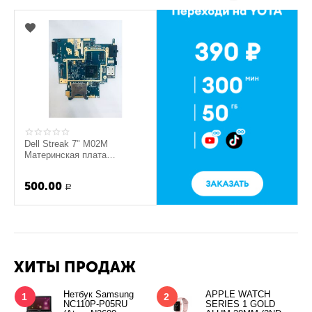
Dell Streak 7" M02M
Материнская плата
4h.14t01.a01 (Под
восстановление)
500.00
Р
ХИТЫ ПРОДАЖ
Нетбук Samsung
APPLE WATCH
1
2
NC110P-P05RU
SERIES 1 GOLD