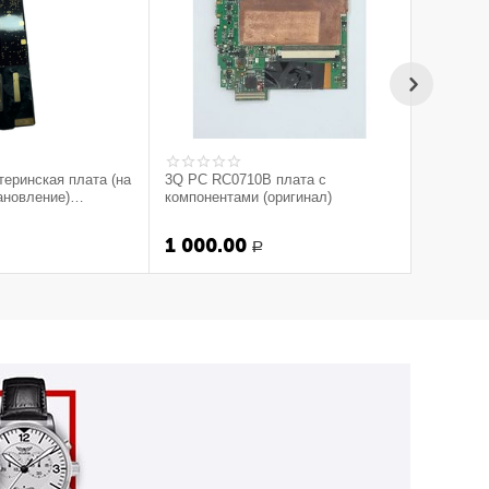
теринская плата (на
3Q PC RC0710B плата с
тановление)
компонентами (оригинал)
тый)
1 000.00
Р