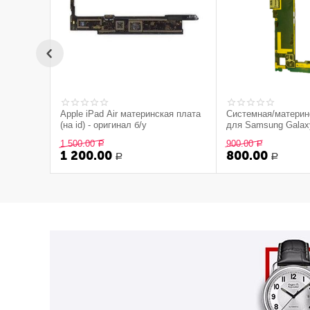
Apple iPad Air материнская плата
Системная/материн
(на id) - оригинал б/у
для Samsung Galax
(Снятый оригинал)
1 500.00
900.00
Р
Р
1 200.00
800.00
Р
Р