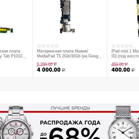
ская плата
Материнская плата Huawei
iPad mini 1 Ма
y Tab P1010
MediaPad T5 2Gb/32Gb (на Google
ID) (под восс
аккаунте) (снятый оригинал)
(оригинал,сня
5 200.00
450.00
Р
Р
4 000.00
400.00
Р
Р