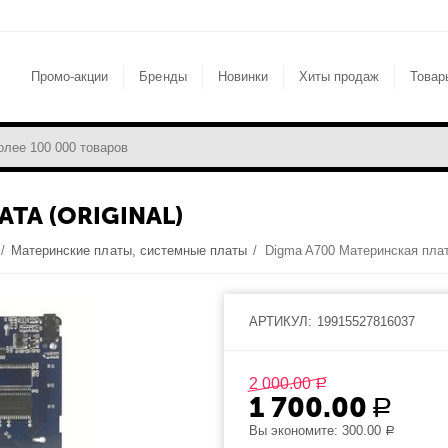
Промо-акции
Бренды
Новинки
Хиты продаж
Товар
ТА (ORIGINAL)
/
Материнские платы, системные платы
/
Digma A700 Материнская плата 
АРТИКУЛ:
19915527816037
2 000.00
Р
1 700.00
Р
Вы экономите:
300.00
Р