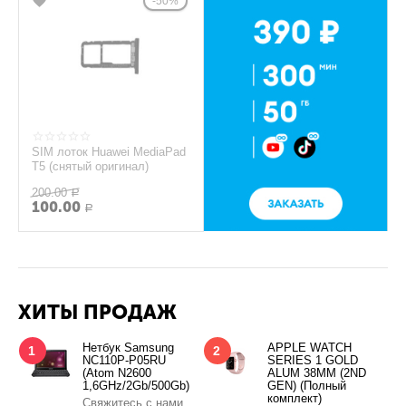
50%
SIM лоток Huawei MediaPad
T5 (снятый оригинал)
200.00
Р
100.00
Р
ХИТЫ ПРОДАЖ
Нетбук Samsung
APPLE WATCH
1
2
NC110P-P05RU
SERIES 1 GOLD
(Atom N2600
ALUM 38MM (2ND
1,6GHz/2Gb/500Gb)
GEN) (Полный
комплект)
Свяжитесь с нами