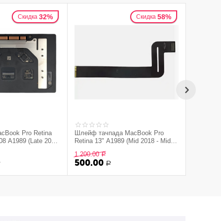
32%
58%
Скидка
Скидка
cBook Pro Retina
Шлейф тачпада MacBook Pro
Датчик п
08 A1989 (Late 2016
Retina 13" A1989 (Mid 2018 - Mid
матрицы
ver (б/у)
2019), (б/у)
1 200.00
5 900.00
Р
500.00
4 500.
Р
Р