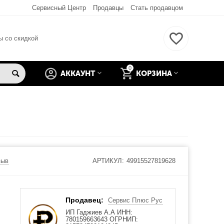
Сервисный Центр
Продавцы
Стать продавцом
ы со скидкой
0
АККАУНТ
КОРЗИНА
зыв
АРТИКУЛ:
49915527819628
Продавец:
Сервис Плюс Рус
ИП Гаджиев А.А ИНН:
780159663643 ОГРНИП: