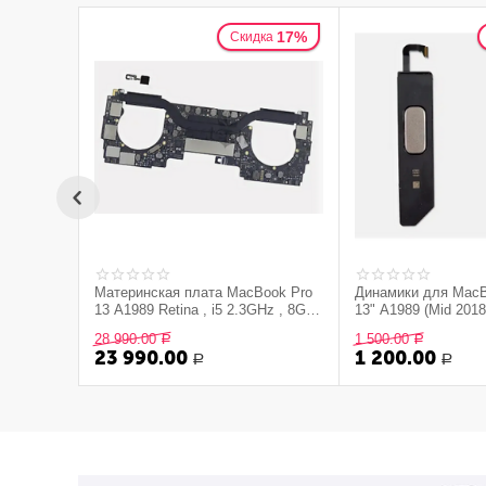
17%
Скидка
Материнская плата MacBook Pro
Динамики для MacB
13 A1989 Retina , i5 2.3GHz , 8Gb ,
13" A1989 (Mid 2018
SSD 256Gb , 820-00850-07 , Mid
(левый и правый), (
28 990.00
1 500.00
Р
Р
2018 (снятая с устройства, FMI -
устройства, б/у)
23 990.00
1 200.00
Off) + Touch id
Р
Р