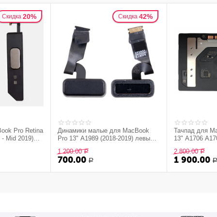
20%
42%
Скидка
Скидка
ook Pro Retina
Динамики малые для MacBook
Тачпад для Ma
 - Mid 2019)
Pro 13" A1989 (2018-2019) левый и
13" A1706 A17
снятые с
правый (снятые с устройства, б/у)
- Late 2019) Sil
1 200.00
2 800.00
Р
Р
700.00
1 900.00
Р