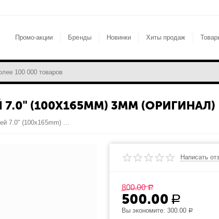
Промо-акции
Бренды
Новинки
Хиты продаж
Товар
7.0" (100X165MM) 3MM (ОРИГИНАЛ)
Wexler Book T7008 Дисплей 7.0" (100x165mm) 3mm (Оригинал)
Написать от
800.00
Р
500.00
Р
Вы экономите:
300.00
Р