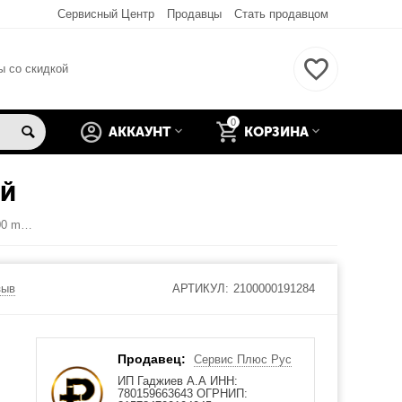
Сервисный Центр
Продавцы
Стать продавцом
ы со скидкой
0
АККАУНТ
КОРЗИНА
ЫЙ
Power bank Внешний аккумулятор J41 10000 mah HOCO белый
зыв
АРТИКУЛ:
2100000191284
Продавец:
Сервис Плюс Рус
ИП Гаджиев А.А ИНН:
780159663643 ОГРНИП: