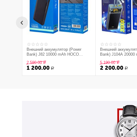
Внешний аккумулятор (Power
Внешний аккумулят
Bank) J82 10000 mAh HOCO
Bank) J104A 2000
черный
серый
2 590.00
5 190.00
Р
Р
1 200.00
2 200.00
Р
Р