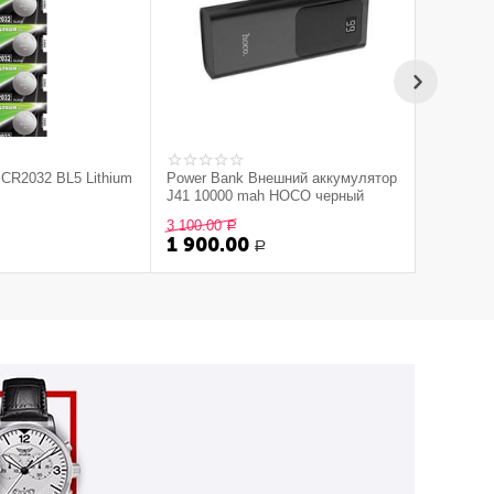
CR2032 BL5 Lithium
Power Bank Внешний аккумулятор
Power Ba
J41 10000 mah HOCO черный
с беспро
Super
3 100.00
1 900.00
Р
1 900.00
1 500.
Р