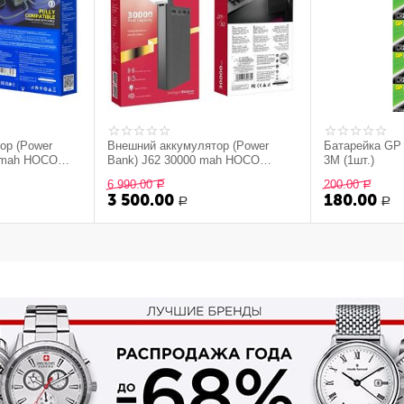
ор (Power
Внешний аккумулятор (Power
Батарейка GP 
0 mah HOCO
Bank) J62 30000 mah HOCO
3М (1шт.)
черный
6 990.00
200.00
Р
Р
3 500.00
180.00
Р
Р