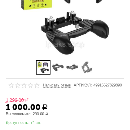
Написать отзыв
АРТИКУЛ:
49915527829890
1 290.00
Р
1 000.00
Р
Вы экономите:
290.00
Р
Доступность:
74 шт.