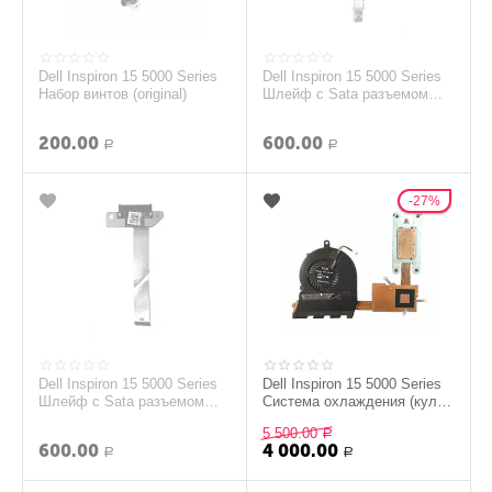
Dell Inspiron 15 5000 Series
Dell Inspiron 15 5000 Series
Набор винтов (original)
Шлейф с Sata разъемом
HDD (original)
200.00
600.00
Р
Р
27%
Dell Inspiron 15 5000 Series
Dell Inspiron 15 5000 Series
Шлейф с Sata разъемом
Система охлаждения (кулер
DVD привода (original)
+ радиатор) (original)
5 500.00
Р
600.00
4 000.00
Р
Р