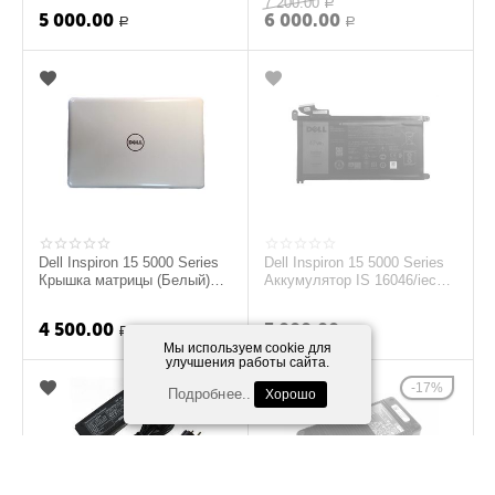
7 200.00
Р
5 000.00
6 000.00
Р
Р
Dell Inspiron 15 5000 Series
Dell Inspiron 15 5000 Series
Крышка матрицы (Белый)
Аккумулятор IS 16046/iec
(original)
62133 (11.4V, 3500mAh)
(original)
4 500.00
3 000.00
Р
Р
Мы используем cookie для
улучшения работы сайта.
17%
Подробнее..
Хорошо