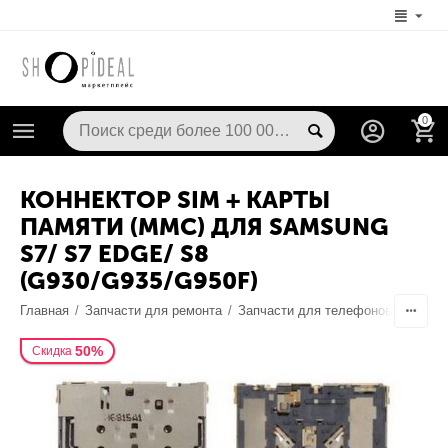
0
КОННЕКТОР SIM + КАРТЫ
ПАМЯТИ (MMC) ДЛЯ SAMSUNG
S7/ S7 EDGE/ S8
(G930/G935/G950F)
Главная
/
Запчасти для ремонта
/
Запчасти для телефонов
/
Разъе
50%
Скидка