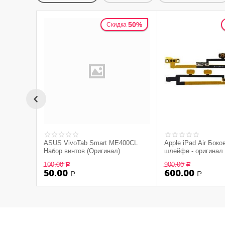
50%
Скидка
ASUS VivoTab Smart ME400CL
Apple iPad Air Боко
Набор винтов (Оригинал)
шлейфе - оригинал 
100.00
900.00
Р
Р
50.00
600.00
Р
Р