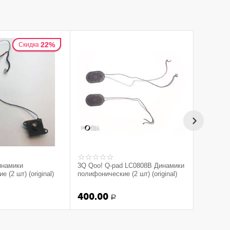
22%
Скидка
инамики
3Q Qoo! Q-pad LC0808B Динамики
 (2 шт) (original)
полифонические (2 шт) (original)
400.00
Р