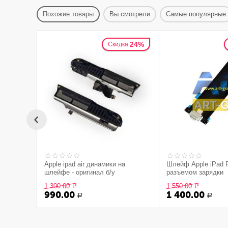
Похожие товары
Вы смотрели
Самые популярные
24%
Скидка
Apple ipad air динамики на
Шлейф Apple iPad Pr
шлейфе - оригинал б/у
разъемом зарядки
1 300.00
1 550.00
Р
Р
990.00
1 400.00
Р
Р