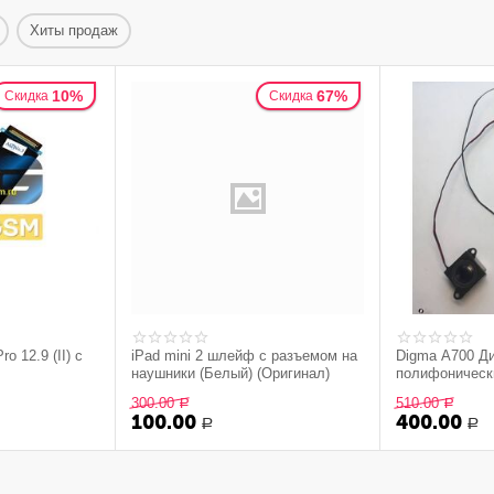
Хиты продаж
10%
67%
Скидка
Скидка
o 12.9 (II) с
iPad mini 2 шлейф с разъемом на
Digma A700 Д
наушники (Белый) (Оригинал)
полифонические
300.00
510.00
Р
Р
100.00
400.00
Р
Р