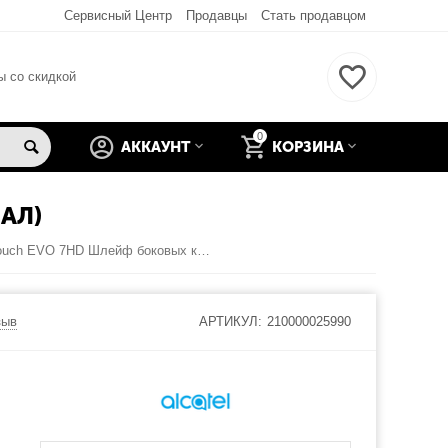
Сервисный Центр
Продавцы
Стать продавцом
ы со скидкой
0
АККАУНТ
КОРЗИНА
АЛ)
Alcatel One Touch EVO 7HD Шлейф боковых кнопок (оригинал)
зыв
АРТИКУЛ:
210000025990