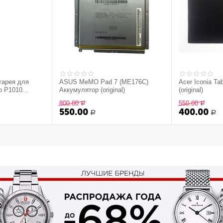
тарея для
ASUS MeMO Pad 7 (ME176C)
Acer Iconia T
b P1010
Аккумулятор (original)
(original)
800.00
550.00
Р
Р
550.00
400.00
Р
Р