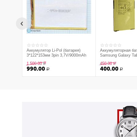
Аккумулятор Li-Pol (батарея)
Аккумуляторная ба
3*122*153мм 3pin 3,7V/9000mAh
Samsung Galaxy Ta
(Снятый оригинал)
1 500.00
450.00
Р
Р
990.00
400.00
Р
Р