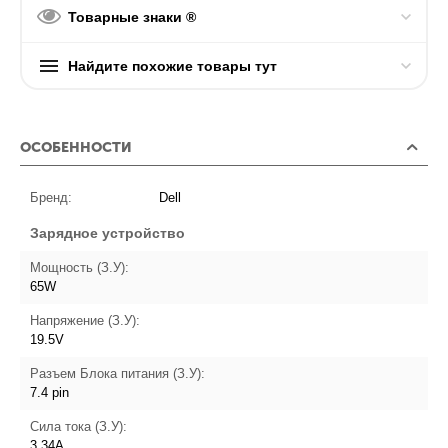
Товарные знаки ®
Найдите похожие товары тут
ОСОБЕННОСТИ
Бренд:
Dell
Зарядное устройство
Мощность (З.У):
65W
Напряжение (З.У):
19.5V
Разъем Блока питания (З.У):
7.4 pin
Сила тока (З.У):
3.34A