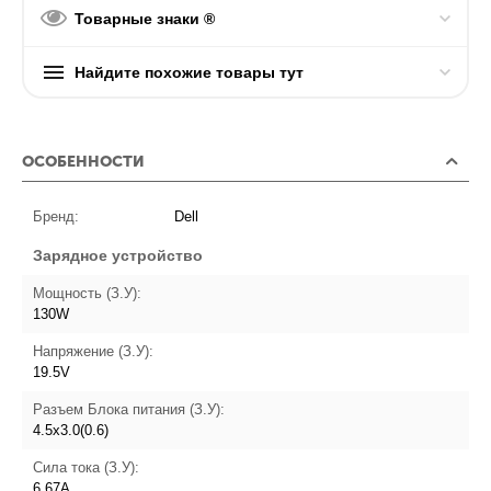
Товарные знаки ®
Найдите похожие товары тут
ОСОБЕННОСТИ
Бренд:
Dell
Зарядное устройство
Мощность (З.У):
130W
Напряжение (З.У):
19.5V
Разъем Блока питания (З.У):
4.5х3.0(0.6)
Сила тока (З.У):
6.67A