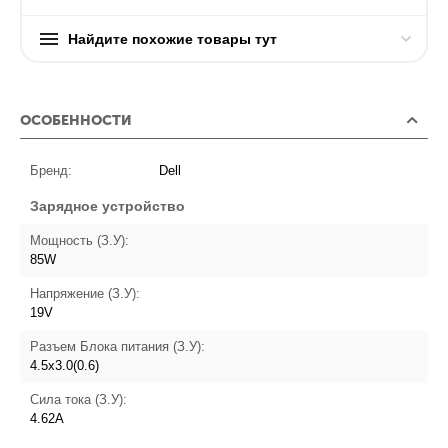
Найдите похожие товары тут
ОСОБЕННОСТИ
Бренд:
Dell
Зарядное устройство
Мощность (З.У):
85W
Напряжение (З.У):
19V
Разъем Блока питания (З.У):
4.5х3.0(0.6)
Сила тока (З.У):
4.62A