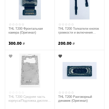
THL T200 Фронтальная
THL T200 Толкатели кнопок
камера (Оригинал)
громкости и включения
(Серый) (Оригинал)
300.00
200.00
Р
Р
THL T200 Средняя часть
THL T200 Разговорный
корпуса/Подложка дисплея
динамик (Оригинал)
в сборе с межплатным
шлейфом (Белый) ...