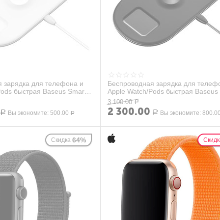
 зарядка для телефона и
Беспроводная зарядка для телеф
Pods быстрая Baseus Smart
Apple Watch/Pods быстрая Baseus
.
3in1 (WX3IN...
3 100.00
Р
2 300.00
Р
Вы экономите:
500.00
Р
Вы экономите:
800.0
Р
64%
Скидка
Скидк