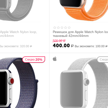
Apple Watch Nylon loop,
Ремешок для Apple Watch Nylon lo
2mm/44mm
тканевый 42mm/44mm
500.00
Р
400.00
Вы экономите:
320.00
Р
Вы экономите:
100.00
Р
Р
20%
Скидка
Скидк