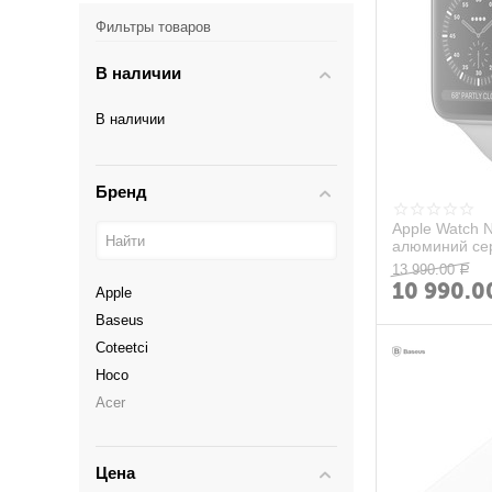
Фильтры товаров
В наличии
В наличии
Бренд
Apple Watch N
алюминий сер
спортивный р
13 990.00
Р
10 990.0
Apple
Baseus
Coteetci
Hoco
Acer
AIEK
Amazon
Цена
ASUS