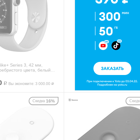
ike+ Series 3, 42 мм,
ебристого цвета, белый
еме...
0
Р
Вы экономите:
3 000.00
Р
16%
Скидка
Скидк