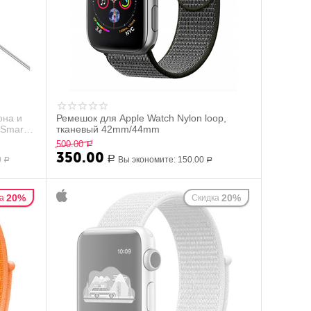
она и
Ремешок для Apple Watch Nylon loop,
 Smart
тканевый 42mm/44mm
500.00
Р
350.00
0
Р
Вы экономите:
150.00
Р
Р
20%
20%
а
Скидка