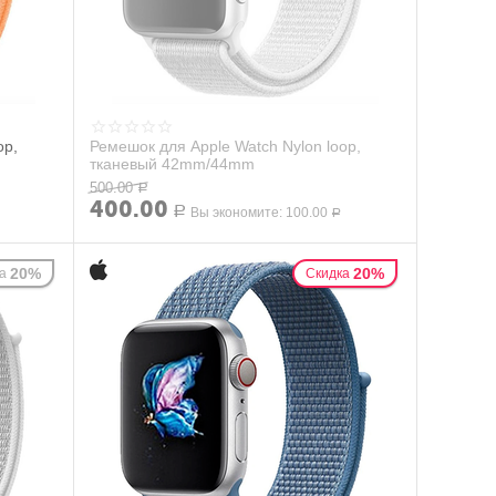
op,
Ремешок для Apple Watch Nylon loop,
тканевый 42mm/44mm
500.00
Р
400.00
Р
Вы экономите:
100.00
Р
20%
20%
а
Скидка