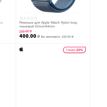
op,
Ремешок для Apple Watch Nylon loop,
тканевый 42mm/44mm
500.00
Р
400.00
Р
Вы экономите:
100.00
Р
20%
Скидка