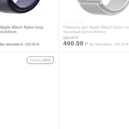
Apple Watch Nylon loop,
Ремешок для Apple Watch Nylon lo
2mm/44mm
тканевый 42mm/44mm
500.00
Р
400.00
Вы экономите:
100.00
Р
Вы экономите:
100.00
Р
Р
20%
Скидка