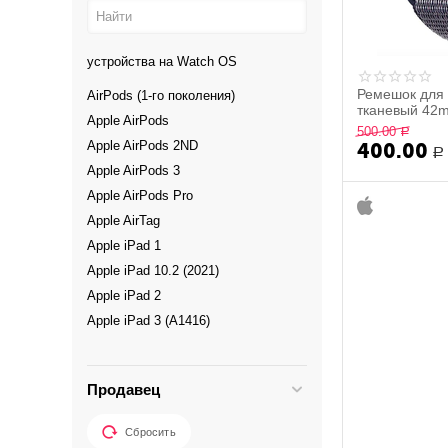
Лавандово-Серый
Pioneer
Лиловый
PluseRus
устройства на Watch OS
Матовая
POCO
Матовый-черный
Ремешок для 
AirPods (1-го поколения)
Prestigio
тканевый 4
Мята
Apple AirPods
Realme
500.00
Р
Нектарин
Apple AirPods 2ND
400.00
Remax
Р
Оранжевый
Apple AirPods 3
Samsung
Папайя
Apple AirPods Pro
SBG
Прозрачный
Apple AirTag
Siemens
Пудровый
Apple iPad 1
Smartbuy
Пурпурно-синий
Apple iPad 10.2 (2021)
Sony
Пурпурный
Apple iPad 2
Sony Ericsson
Розовый помело
Apple iPad 3 (A1416)
Supra
Розовый цитрус
Apple iPad A1458 4th
SWAROVSKI
Светло-Ванильный
Apple iPad Air 1
Taktik
Продавец
Светло-Пурпурное
Apple iPad Mini 2
Tecno
Светло-розовый
Apple iPad Pro 12.9 (2018)
Tele 2
Сбросить
Сиреневый
Apple iPhone (8 pin)
teXet