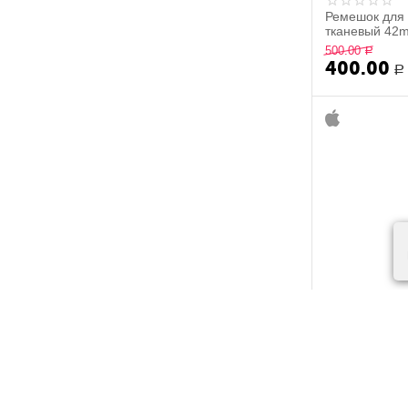
Ремешок для 
ASUS ZenFone (ZC553KL)
тканевый 4
ASUS ZenFone 3 (ZE552KL)
500.00
Р
400.00
ASUS ZenFone 3 Max (ZC553KL)
Р
ASUS ZenFone 3 Zoom (ZE553KL)
ASUS ZenFone 4 Selfie (ZD553KL)
ASUS ZenFone 4 Selfie Pro
(ZD552KL)
ASUS ZenFone 5
ASUS ZenFone 5Z (ZS620KL)
ASUS ZenFone 6
ASUS Zenfone Go 5.5 (ZB551KL)
Asus ZenFone Live (ZB553KL)
Galaxy A31
Galaxy S21
Huawei Honor 9X
Huawei MatePad Paper 10.3
iPad Air (4‑го поколения)
Ремешок для 
iPad mini (6‑го поколения)
тканевый 3