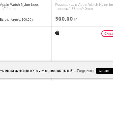
Apple Watch Nylon loop,
Ремешок для Apple Watch Nylon lo
2mm/44mm
тканевый 38mm/40mm
500.00
Вы экономите:
100.00
Р
Р
Скидк
Подробнее..
Мы используем cookie для улучшения работы сайта.
Хорошо
Apple Watch Nylon loop,
Ремешок для Apple Watch Nylon lo
8mm/40mm
тканевый 38mm/40mm