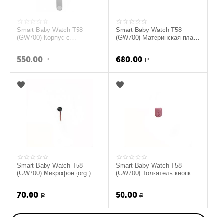
Smart Baby Watch T58
Smart Baby Watch T58
(GW700) Корпус с
(GW700) Материнская плата
ремешками и камерой на
(org.)
шлейфе (Розовый) (org.)
550.00
680.00
Р
Р
Smart Baby Watch T58
Smart Baby Watch T58
(GW700) Микрофон (org.)
(GW700) Толкатель кнопки
включения (Розовый) (org.)
70.00
50.00
Р
Р