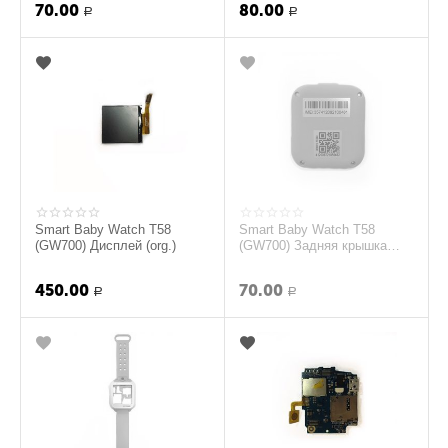
70.00
80.00
Р
Р
Smart Baby Watch T58
Smart Baby Watch T58
(GW700) Дисплей (org.)
(GW700) Задняя крышка
(Розовый) (org.)
450.00
70.00
Р
Р