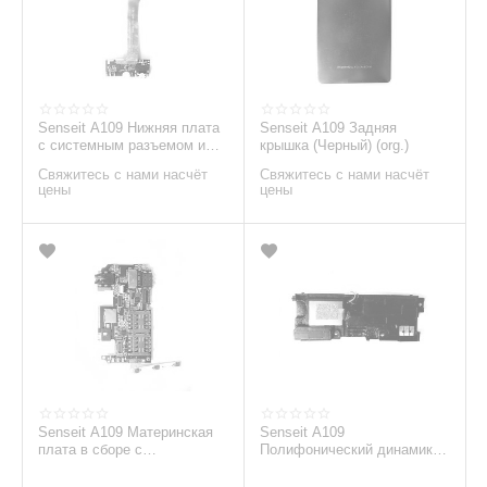
Senseit A109 Нижняя плата
Senseit A109 Задняя
с системным разъемом и
крышка (Черный) (org.)
микрофоном на шлейфе
Свяжитесь с нами насчёт
Свяжитесь с нами насчёт
(org.)
цены
цены
Senseit A109 Материнская
Senseit A109
плата в сборе с
Полифонический динамик в
компонентами (org.)
корпусе (org.)