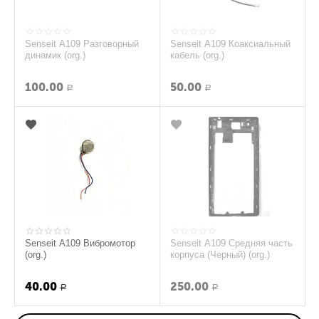
Senseit A109 Разговорный
Senseit A109 Коаксиальный
динамик (org.)
кабель (org.)
100.00
50.00
Р
Р
Senseit A109 Вибромотор
Senseit A109 Средняя часть
(org.)
корпуса (Черный) (org.)
40.00
250.00
Р
Р