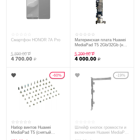
Смартфон HONOR 7A Pro
Материнская плата Huawei
MediaPad T5 2Gb/32Gb (на
Google аккаунте) (снятый
5 890.00
5 200.00
Р
оригинал)
Р
4 700.00
4 000.00
Р
Р
60%
19%
Набор винтов Huawei
Шлейф кнопок громкости и
MediaPad T5 (снятый
включения Huawei MediaPad
оригинал)
T5 (снятый оригинал)