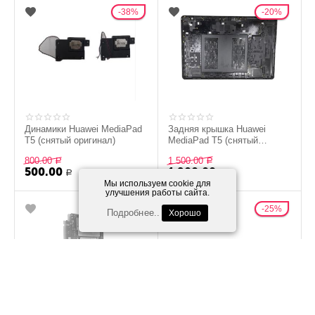
38%
20%
Динамики Huawei MediaPad
Задняя крышка Huawei
T5 (снятый оригинал)
MediaPad T5 (снятый
оригинал)
800.00
1 500.00
Р
Р
500.00
1 200.00
Р
Р
Мы используем cookie для
улучшения работы сайта.
50%
25%
Подробнее..
Хорошо