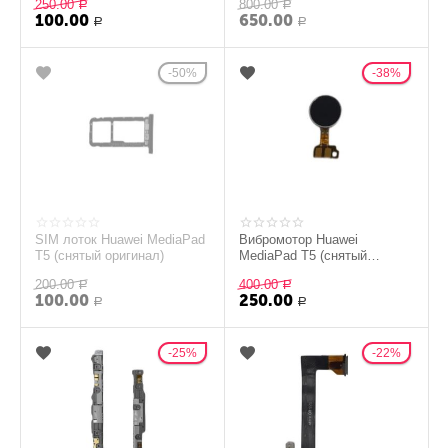
250.00
800.00
Р
Р
100.00
650.00
Р
Р
50%
38%
SIM лоток Huawei MediaPad
Вибромотор Huawei
T5 (снятый оригинал)
MediaPad T5 (снятый
оригинал)
200.00
400.00
Р
Р
100.00
250.00
Р
Р
25%
22%