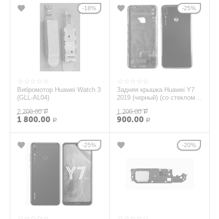
18%
25%
Вибромотор Huawei Watch 3
Задняя крышка Huawei Y7
(GLL-AL04)
2019 (черный) (со стеклом
камеры)
2 200.00
1 200.00
Р
Р
1 800.00
900.00
Р
Р
25%
20%