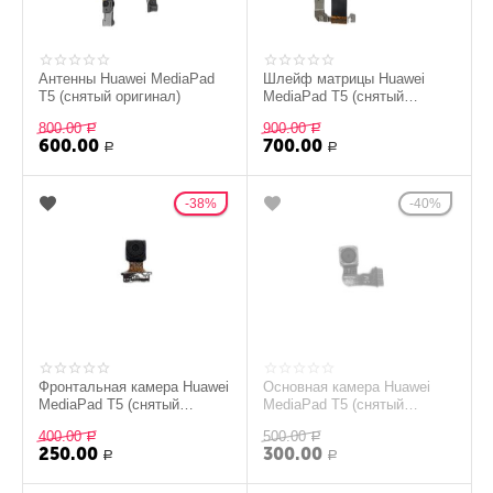
Антенны Huawei MediaPad
Шлейф матрицы Huawei
T5 (снятый оригинал)
MediaPad T5 (снятый
оригинал)
800.00
900.00
Р
Р
600.00
700.00
Р
Р
38%
40%
Фронтальная камера Huawei
Основная камера Huawei
MediaPad T5 (снятый
MediaPad T5 (снятый
оригинал)
оригинал)
400.00
500.00
Р
Р
250.00
300.00
Р
Р