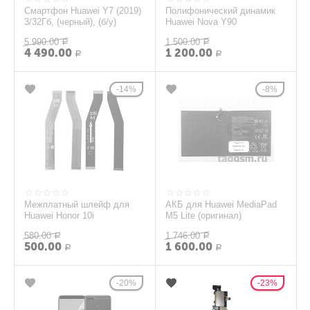
Смартфон Huawei Y7 (2019)
Полифонический динамик
3/32Гб, (черный), (б/у)
Huawei Nova Y90
5 990.00
1 500.00
Р
Р
4 490.00
1 200.00
Р
Р
14%
8%
Межплатный шлейф для
АКБ для Huawei MediaPad
Huawei Honor 10i
M5 Lite (оригинал)
580.00
1 746.00
Р
Р
500.00
1 600.00
Р
Р
20%
23%