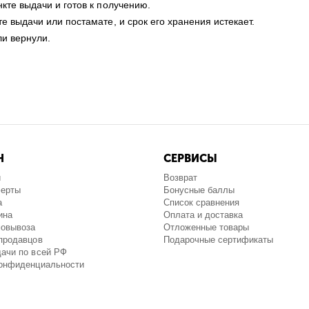
нкте выдачи и готов к получению.
те выдачи или постамате, и срок его хранения истекает.
ли вернули.
Н
СЕРВИСЫ
и
Возврат
ферты
Бонусные баллы
а
Список сравнения
ина
Оплата и доставка
мовывоза
Отложенные товары
продавцов
Подарочные сертификаты
ачи по всей РФ
конфиденциальности