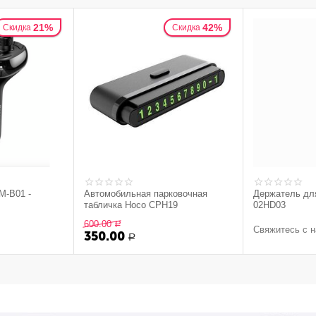
21%
42%
Скидка
Скидка
M-B01 -
Автомобильная парковочная
Держатель дл
табличка Hoco CPH19
02HD03
600.00
Р
Свяжитесь с н
350.00
Р