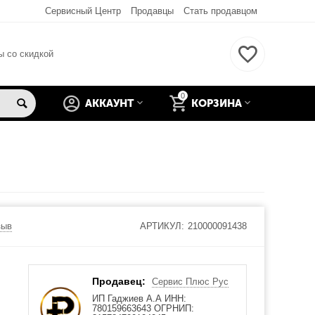
Сервисный Центр
Продавцы
Стать продавцом
ы со скидкой
0
АККАУНТ
КОРЗИНА
зыв
АРТИКУЛ:
210000091438
Продавец:
Сервис Плюс Рус
ИП Гаджиев А.А ИНН:
780159663643 ОГРНИП: