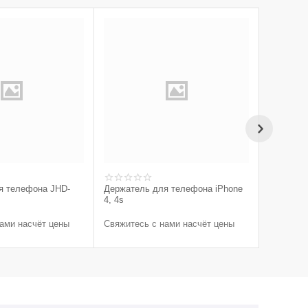
я телефона JHD-
Держатель для телефона iPhone
Держател
4, 4s
дюйма
ами насчёт цены
Свяжитесь с нами насчёт цены
Свяжитес