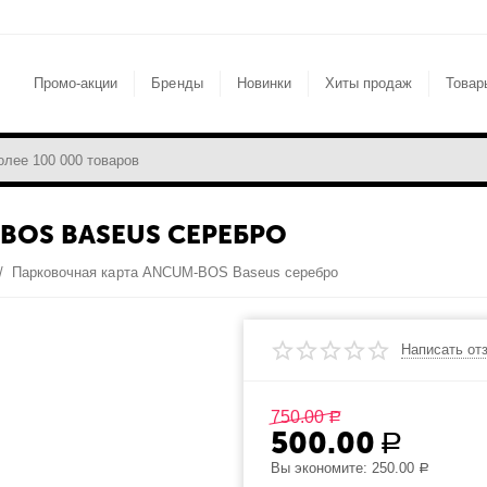
Промо-акции
Бренды
Новинки
Хиты продаж
Товар
BOS BASEUS СЕРЕБРО
/
Парковочная карта ANCUM-BOS Baseus серебро
Написать от
750.00
Р
500.00
Р
Вы экономите:
250.00
Р