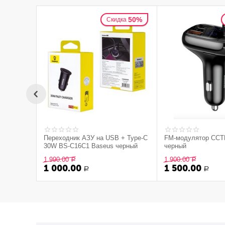
50%
Скидка
Переходник АЗУ на USB + Type-C
FM-модулятор CCT
30W BS-C16C1 Baseus черный
черный
1 990.00
1 900.00
Р
Р
1 000.00
1 500.00
Р
Р