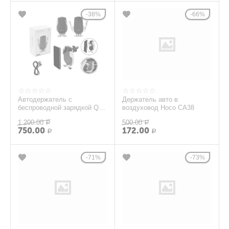
38%
66%
Автодержатель с
Держатель авто в
беспроводной зарядкой QI
воздуховод Hoco CA38
15W и автоматической
1 200.00
500.00
фиксацией телефона R1 с...
Р
Р
750.00
172.00
Р
Р
71%
73%