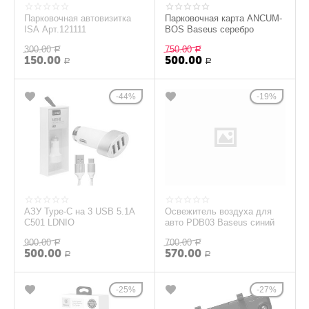
Парковочная автовизитка
Парковочная карта ANCUM-
ISA Арт.121111
BOS Baseus серебро
300.00
750.00
Р
Р
150.00
500.00
Р
Р
44%
19%
АЗУ Type-C на 3 USB 5.1А
Освежитель воздуха для
C501 LDNIO
авто PDB03 Baseus синий
900.00
700.00
Р
Р
500.00
570.00
Р
Р
25%
27%