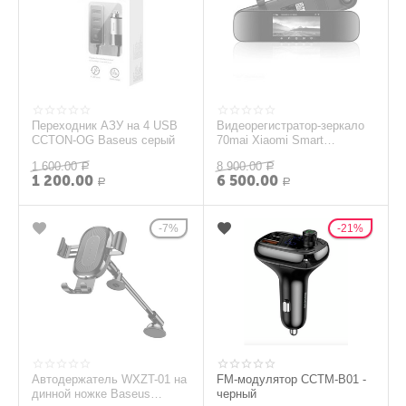
Переходник АЗУ на 4 USB
Видеорегистратор-зеркало
CCTON-OG Baseus серый
70mai Xiaomi Smart
Rearview Mirror Midrive
1 600.00
8 900.00
Р
(global) D04
Р
1 200.00
6 500.00
Р
Р
7%
21%
Автодержатель WXZT-01 на
FM-модулятор CCTM-B01 -
динной ножке Baseus
черный