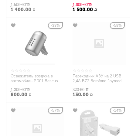
черный
1 500.00
1 900.00
Р
Р
1 400.00
1 500.00
Р
Р
33%
59%
Освежитель воздуха в
Переходник АЗУ на 2 USB
автомобиль PD01 Baseus
2,4A BZ2 Borofone Joyroad
черный
черный
1 200.00
320.00
Р
Р
800.00
130.00
Р
Р
57%
14%