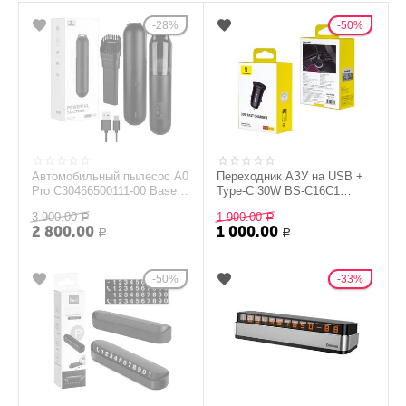
28%
50%
Автомобильный пылесос A0
Переходник АЗУ на USB +
Pro C30466500111-00 Baseus
Type-C 30W BS-C16C1
черный
Baseus черный
3 900.00
1 990.00
Р
Р
2 800.00
1 000.00
Р
Р
50%
33%