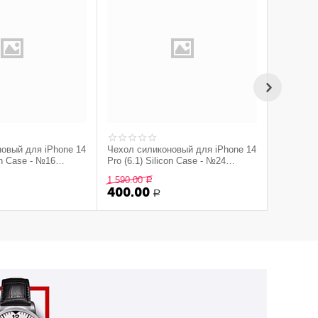
овый для iPhone 14
Чехол силиконовый для iPhone 14
Чехол си
con Сase - №16
Pro (6.1) Silicon Сase - №24
Pro (6.1)
)
(Серый)
(Изумруд
1 590.00
1 590.00
Р
400.00
400.0
Р