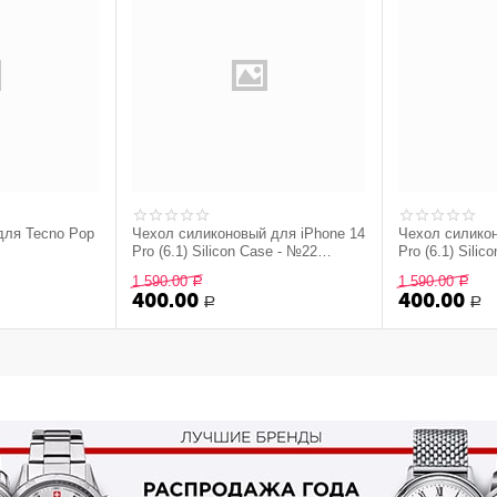
для Tecno Pop
Чехол силиконовый для iPhone 14
Чехол силикон
Pro (6.1) Silicon Сase - №22
Pro (6.1) Sili
(Светло-Желтый)
(Фисташковый
1 590.00
1 590.00
Р
Р
400.00
400.00
Р
Р