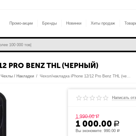
Промо-акции
Бренды
Новинки
Хиты продаж
Товар
2 PRO BENZ THL (ЧЕРНЫЙ)
Чехлы / Накладки
/
Чехол/накладка iPhone 12/12 Pro Benz THL (черный)
Написать от
1 990.00
Р
1 000.00
Р
Вы экономите:
990.00
Р