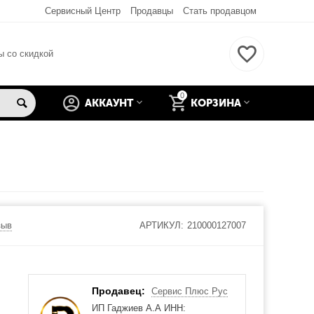
Сервисный Центр
Продавцы
Стать продавцом
ы со скидкой
0
АККАУНТ
КОРЗИНА
зыв
АРТИКУЛ:
210000127007
Продавец:
Сервис Плюс Рус
ИП Гаджиев А.А ИНН: