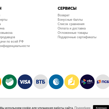
Н
СЕРВИСЫ
и
Возврат
ферты
Бонусные баллы
а
Список сравнения
ина
Оплата и доставка
мовывоза
Отложенные товары
продавцов
Подарочные сертификаты
ачи по всей РФ
конфиденциальности
Работает на платформе
Шопидеал.Маркетплейс
Design and Development
Afsun
Подробнее..
Мы используем cookie для улучшения работы сайта.
Хорошо