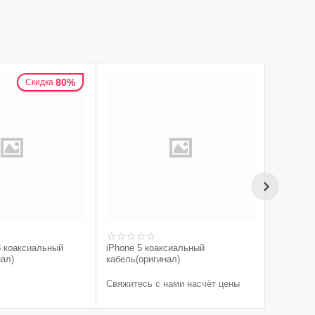
80%
Скидка
 коаксиальный
iPhone 5 коаксиальный
Sony Xper
нал)
кабель(оригинал)
коаксиал
100.00
Р
Свяжитесь с нами насчёт цены
50.00