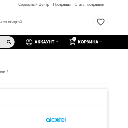
Сервисный Центр
Продавцы
Стать продавцом
ы со скидкой
0
АККАУНТ
КОРЗИНА
ели
/