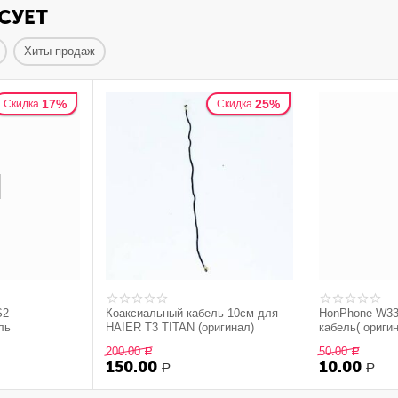
СУЕТ
Хиты продаж
17%
25%
Скидка
Скидка
S2
Коаксиальный кабель 10см для
HonPhone W33
ль
HAIER T3 TITAN (оригинал)
кабель( ориги
200.00
50.00
Р
Р
150.00
10.00
Р
Р